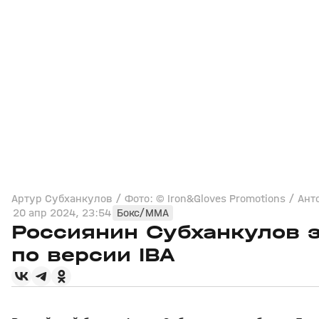
Артур Субханкулов / Фото: © Iron&Gloves Promotions / Ант
20 апр 2024, 23:54
Бокс/MMA
Россиянин Субханкулов 
по версии IBA