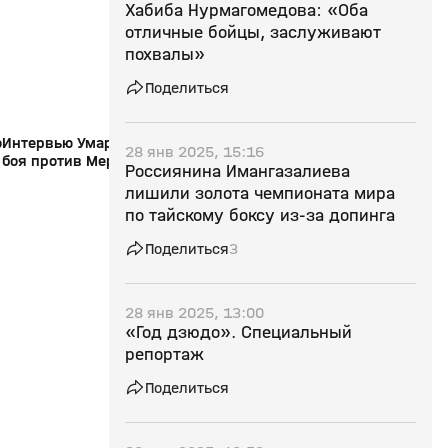
Хабиба Нурмагомедова: «Оба
отличные бойцы, заслуживают
похвалы»
Поделиться
о
Интервью Умара Нурмагомедова после
Умар Нурмагомедов 
28 янв 2025, 15:16
боя против Мераба Двалишвили
Двалишвили (видео)
Россиянина Имангазалиева
(видео). UFC 311
лишили золота чемпионата мира
по тайскому боксу из‑за допинга
Поделиться
3
28 янв 2025, 13:00
«Год дзюдо». Специальный
репортаж
Поделиться