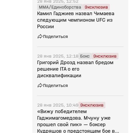
28 янв 2025, 12:52
MMA/Единоборства
Эксклюзив
Камил Гаджиев назвал Чимаева
следующим чемпионом UFC из
России
Поделиться
28 янв 2025, 12:18
Бокс
Эксклюзив
Григорий Дрозд назвал бредом
решение ITA о его
дисквалификации
Поделиться
28 янв 2025, 10:49
Эксклюзив
«Вижу победителем
Гаджимагомедова. Мчуну уже
прошел свой пик» — боксер
Кудряшов о предстоящем бое в