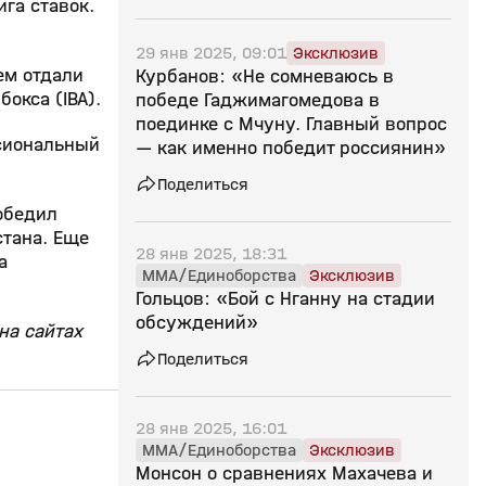
га ставок.
29 янв 2025, 09:01
Эксклюзив
ем отдали
Курбанов: «Не сомневаюсь в
окса (IBA).
победе Гаджимагомедова в
поединке с Мчуну. Главный вопрос
ссиональный
— как именно победит россиянин»
Поделиться
обедил
стана. Еще
28 янв 2025, 18:31
а
MMA/Единоборства
Эксклюзив
Гольцов: «Бой с Нганну на стадии
обсуждений»
на сайтах
Поделиться
10:42
19 янв 2025, 08:51
19 янв 2025, 08:41
28 янв 2025, 16:01
MMA/Единоборства
Эксклюзив
16+
Монсон о сравнениях Махачева и