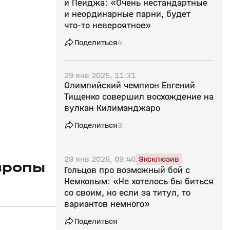
и Пейджа: «Очень нестандартные
и неординарные парни, будет
что‑то невероятное»
Поделиться
4
29 янв 2025, 11:31
Олимпийский чемпион Евгений
Тищенко совершил восхождение на
вулкан Килиманджаро
Поделиться
3
29 янв 2025, 09:46
Эксклюзив
вропы
Гольцов про возможный бой с
Немковым: «Не хотелось бы биться
со своим, но если за титул, то
вариантов немного»
Поделиться