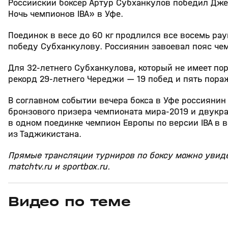
Российский боксер Артур Субханкулов победил Дже
Ночь чемпионов IBA» в Уфе.
Поединок в весе до 60 кг продлился все восемь ра
победу Субханкулову. Россиянин завоевал пояс че
Для 32‑летнего Субханкулова, который не имеет по
рекорд 29‑летнего Череджи — 19 побед и пять пора
В соглавном событии вечера бокса в Уфе россияни
бронзового призера чемпионата мира‑2019 и двукра
в одном поединке чемпион Европы по версии IBA в в
из Таджикистана.
Прямые трансляции турниров по боксу можно увидет
matchtv.ru и sportbox.ru.
Видео по теме
8
1:08
28 янв 2025, 13:00
19 янв 2025, 09:13
+
16+