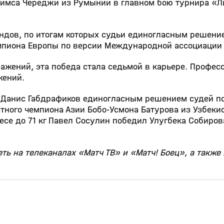
ймса Череджи из Румынии в главном бою турнира «Ли
ундов, по итогам которых судьи единогласным решени
мпиона Европы по версии Международной ассоциации б
ражений, эта победа стала седьмой в карьере. Профе
жений.
н Данис Габдрафиков единогласным решением судей п
тного чемпиона Азии Бобо‑Усмона Батурова из Узбеки
есе до 71 кг Павел Сосулин победил Улугбека Собиров
ь на телеканалах «Матч ТВ» и «Матч! Боец», а также 
5:38
1:45
19 янв 2025, 09:08
16+
16+