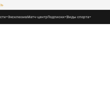
сь
сти
Эксклюзив
Матч-центр
Подписки
Виды спорта