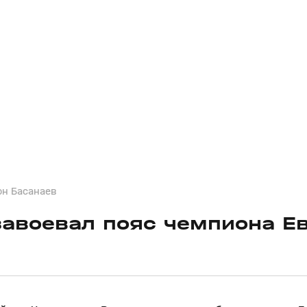
он Басанаев
завоевал пояс чемпиона Е