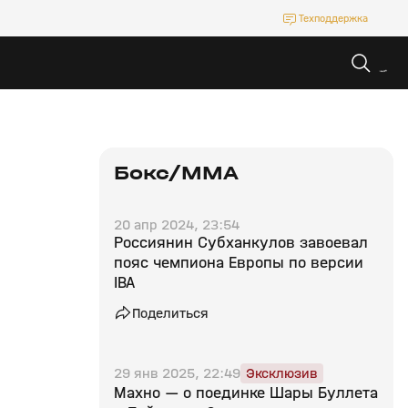
Техподдержка
Бокс/MMA
20 апр 2024, 23:54
Россиянин Субханкулов завоевал
пояс чемпиона Европы по версии
IBA
Поделиться
29 янв 2025, 22:49
Эксклюзив
Махно — о поединке Шары Буллета