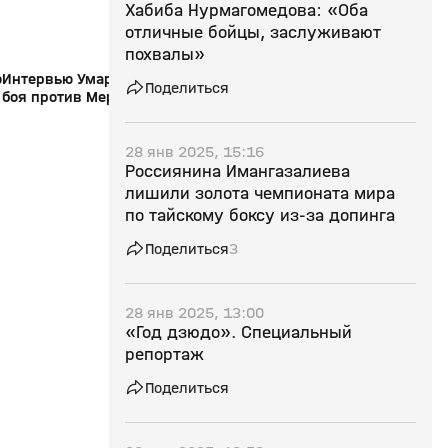
Хабиба Нурмагомедова: «Оба
отличные бойцы, заслуживают
похвалы»
о
Интервью Умара Нурмагомедова после
Умар Нурмагомедов 
Поделиться
боя против Мераба Двалишвили
Двалишвили (видео)
(видео). UFC 311
28 янв 2025, 15:16
Россиянина Имангазалиева
лишили золота чемпионата мира
по тайскому боксу из‑за допинга
Поделиться
3
28 янв 2025, 13:00
«Год дзюдо». Специальный
репортаж
Поделиться