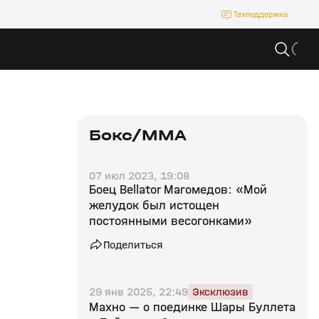
Техподдержка
Бокс/MMA
07 июл 2023, 19:08
Боец Bellator Магомедов: «Мой
желудок был истощен
постоянными весогонками»
Поделиться
29 янв 2025, 22:49
Эксклюзив
Махно — о поединке Шары Буллета