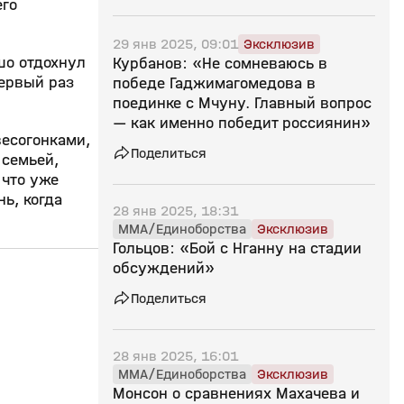
его
29 янв 2025, 09:01
Эксклюзив
шо отдохнул
Курбанов: «Не сомневаюсь в
Первый раз
победе Гаджимагомедова в
поединке с Мчуну. Главный вопрос
— как именно победит россиянин»
есогонками,
Поделиться
 семьей,
 что уже
нь, когда
28 янв 2025, 18:31
MMA/Единоборства
Эксклюзив
Гольцов: «Бой с Нганну на стадии
обсуждений»
10:42
19 янв 2025, 08:51
19 янв 2025, 08:41
Поделиться
16+
28 янв 2025, 16:01
MMA/Единоборства
Эксклюзив
Монсон о сравнениях Махачева и