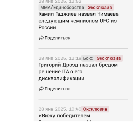
28 янв 2025, 12:52
MMA/Единоборства
Эксклюзив
Камил Гаджиев назвал Чимаева
следующим чемпионом UFC из
России
Поделиться
28 янв 2025, 12:18
Бокс
Эксклюзив
Григорий Дрозд назвал бредом
решение ITA о его
дисквалификации
Поделиться
28 янв 2025, 10:49
Эксклюзив
«Вижу победителем
Гаджимагомедова. Мчуну уже
прошел свой пик» — боксер
Кудряшов о предстоящем бое в