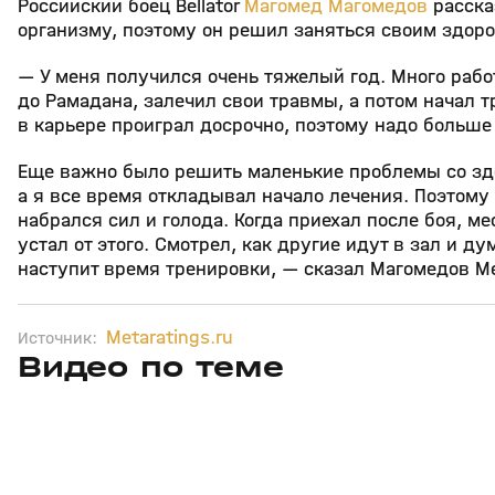
Российский боец Bellator
Магомед Магомедов
расска
организму, поэтому он решил заняться своим здоро
— У меня получился очень тяжелый год. Много рабо
до Рамадана, залечил свои травмы, а потом начал 
в карьере проиграл досрочно, поэтому надо больше 
Еще важно было решить маленькие проблемы со зд
а я все время откладывал начало лечения. Поэтому
набрался сил и голода. Когда приехал после боя, м
устал от этого. Смотрел, как другие идут в зал и д
наступит время тренировки, — сказал Магомедов Met
Metaratings.ru
Источник:
Видео по теме
8
1:08
28 янв 2025, 13:00
19 янв 2025, 09:13
+
16+