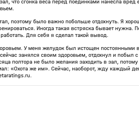
зал, что сгонка веса перед поединками нанесла вред 
вьем.
тал, поэтому было важно побольше отдохнуть. Я хоро
тренироваться. Иногда такая встряска бывает нужна. 
работать. Для себя я сделал такой вывод.
оровьем. У меня желудок был истощен постоянными в
 сейчас занялся своим здоровьем, отдохнул и побыл с
есяца полтора не было желания заходить в зал, потому
умал: «Охота же им». Сейчас, наоборот, жду каждый де
aratings.ru.
5:38
1:45
19 янв 2025, 09:08
16+
16+