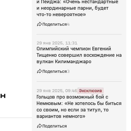
и Пейджа: «Очень нестандартные
и неординарные парни, будет
что‑то невероятное»
Поделиться
4
29 янв 2025, 11:31
Олимпийский чемпион Евгений
Тищенко совершил восхождение на
вулкан Килиманджаро
Поделиться
3
29 янв 2025, 09:46
Эксклюзив
ен
Гольцов про возможный бой с
Немковым: «Не хотелось бы биться
со своим, но если за титул, то
вариантов немного»
Поделиться