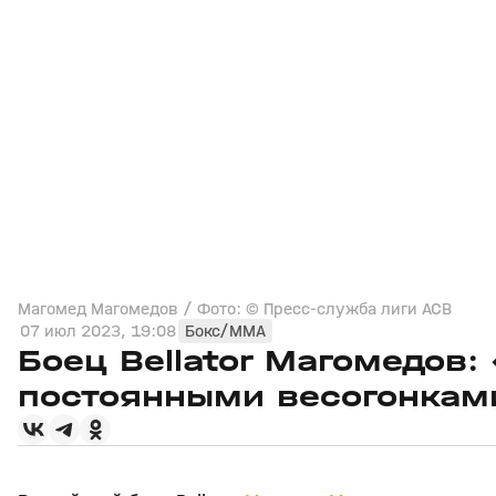
Магомед Магомедов / Фото: © Пресс-служба лиги ACB
07 июл 2023, 19:08
Бокс/MMA
Боец Bellator Магомедов
постоянными весогонкам