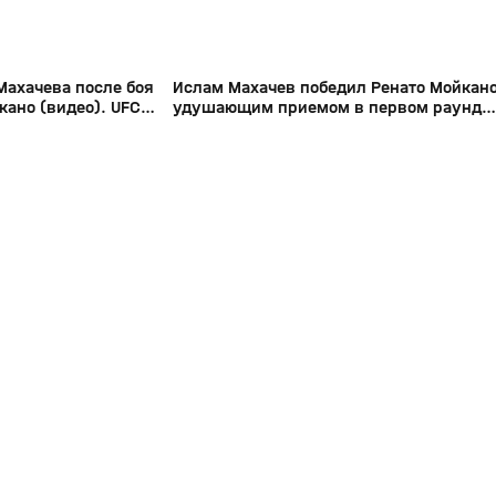
Махачева после боя
Ислам Махачев победил Ренато Мойкан
кано (видео). UFC
удушающим приемом в первом раунде
(видео). UFC 311