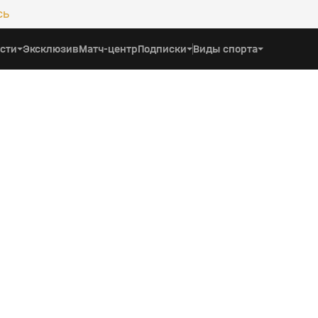
сь
сти
Эксклюзив
Матч-центр
Подписки
Виды спорта