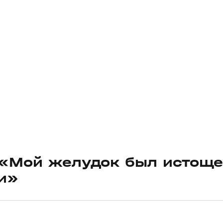
: «Мой желудок был истощ
и»