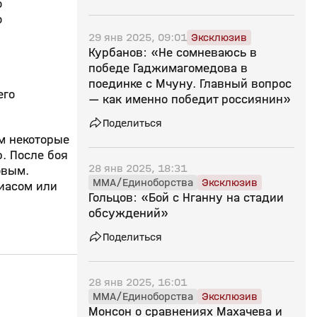
о
о
29 янв 2025, 09:01
Эксклюзив
Курбанов: «Не сомневаюсь в
победе Гаджимагомедова в
поединке с Мчуну. Главный вопрос
его
— как именно победит россиянин»
Поделиться
им некоторые
. После боя
28 янв 2025, 18:31
овым.
MMA/Единоборства
Эксклюзив
иасом или
Гольцов: «Бой с Нганну на стадии
обсуждений»
Поделиться
28 янв 2025, 16:01
10:42
19 янв 2025, 08:51
19 янв 2025, 08:41
MMA/Единоборства
Эксклюзив
Монсон о сравнениях Махачева и