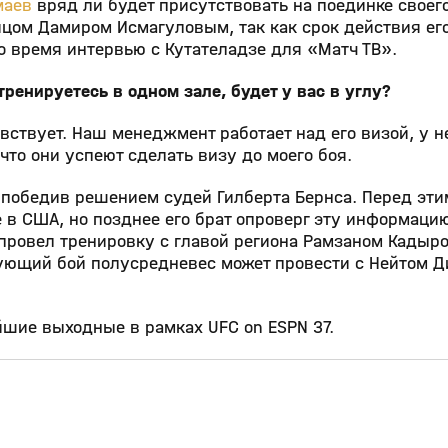
маев
вряд ли будет присутствовать на поединке своег
цом Дамиром Исмагуловым, так как срок действия ег
во время интервью с Кутателадзе для «Матч ТВ».
тренируетесь в одном зале, будет у вас в углу?
вствует. Наш менеджмент работает над его визой, у н
что они успеют сделать визу до моего боя.
, победив решением судей Гилберта Бернса. Перед эт
 в США, но позднее его брат опроверг эту информацию
провел тренировку с главой региона Рамзаном Кадыр
дующий бой полусредневес может провести с Нейтом Д
йшие выходные в рамках UFC on ESPN 37.
5:38
1:45
19 янв 2025, 09:08