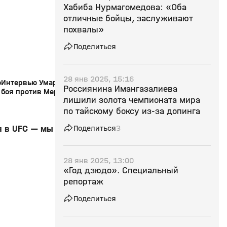
16+
Хабиба Нурмагомедова: «Оба
отличные бойцы, заслуживают
похвалы»
Поделиться
28 янв 2025, 15:16
о
Интервью Умара Нурмагомедова после
Умар Нурмагомедов 
Россиянина Имангазалиева
боя против Мераба Двалишвили
Двалишвили (видео)
лишили золота чемпионата мира
(видео). UFC 311
по тайскому боксу из‑за допинга
Поделиться
3
я в UFC — мы
28 янв 2025, 13:00
«Год дзюдо». Специальный
репортаж
Поделиться