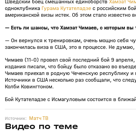
Шведский боец смешанных единоборств
Хамзат Чи
одноклубника
Гурама Кутателадзе
с российским бой
американской визы истек. Об этом стало известно 
— Есть ли шансы, что Хамзат Чимаев, с которым вы 
— Он вернулся к тренировкам, очень мощно себя чу
закончилась виза в США, это в процессе. Не думаю, 
Чимаев (11-0) провел свой последний бой 9 апреля
издания писали, что бойцу было отказано во въезде
Чимаев приехал в родную Чеченскую республику и 
Источники в США несколько раз сообщали, что сле
Колби Ковингтоном.
Бой Кутателадзе с Исмагуловым состоится в ближа
Матч ТВ
Источник:
Видео по теме
8
1:08
28 янв 2025, 13:00
19 янв 2025, 09:13