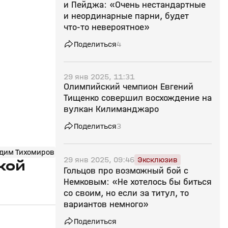
и Пейджа: «Очень нестандартные
и неординарные парни, будет
что‑то невероятное»
Поделиться
4
29 янв 2025, 11:31
Олимпийский чемпион Евгений
Тищенко совершил восхождение на
вулкан Килиманджаро
Поделиться
3
дим Тихомиров
29 янв 2025, 09:46
Эксклюзив
кой
Гольцов про возможный бой с
Немковым: «Не хотелось бы биться
со своим, но если за титул, то
вариантов немного»
Поделиться