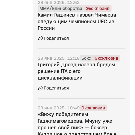
28 янв 2025, 12:52
MMA/Единоборства
Эксклюзив
Камил Гаджиев назвал Чимаева
следующим чемпионом UFC из
России
Поделиться
28 янв 2025, 12:18
Бокс
Эксклюзив
Григорий Дрозд назвал бредом
решение ITA о его
дисквалификации
Поделиться
28 янв 2025, 10:49
Эксклюзив
«Вижу победителем
Гаджимагомедова. Мчуну уже
прошел свой пик» — боксер
Кудряшов о предстоящем бое в