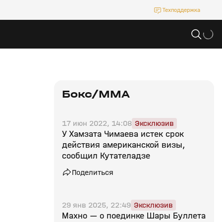
Техподдержка
Бокс/MMA
17 июн 2022, 14:08
Эксклюзив
У Хамзата Чимаева истек срок
действия американской визы,
сообщил Кутателадзе
Поделиться
29 янв 2025, 22:49
Эксклюзив
Махно — о поединке Шары Буллета