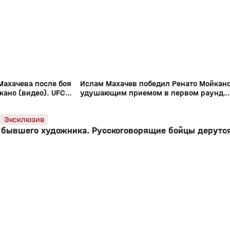
16+
16+
Махачева после боя
Ислам Махачев победил Ренато Мойкан
кано (видео). UFC
удушающим приемом в первом раунде
(видео). UFC 311
Эксклюзив
 бывшего художника. Русскоговорящие бойцы дерутс