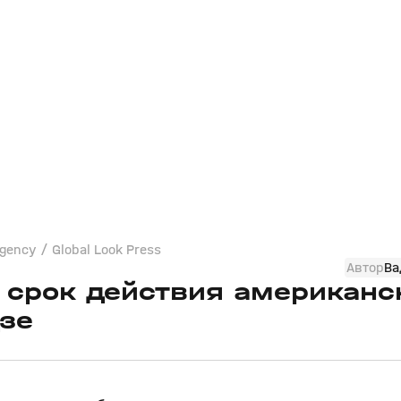
gency / Global Look Press
Автор
Ва
 срок действия американс
зе