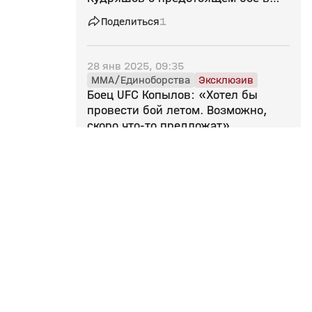
Москве
Поделиться
1
28 янв 2025, 09:35
MMA/Единоборства
Эксклюзив
Боец UFC Копылов: «Хотел бы
провести бой летом. Возможно,
скоро что‑то предложат»
Поделиться
28 янв 2025, 09:01
Эксклюзив
Глава RCC назвал маловероятным
проведение поединка между
Минеевым и Штырковым
Поделиться
28 янв 2025, 08:31