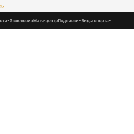
сь
сти
Эксклюзив
Матч-центр
Подписки
Виды спорта