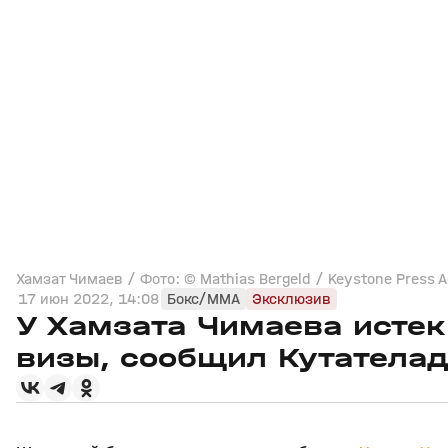
Хамзат Чимаев / Фото: © Mathias Bergeld / Keystone Press A
17 июн 2022, 14:08
Бокс/MMA
Эксклюзив
У Хамзата Чимаева истек
визы, сообщил Кутателад