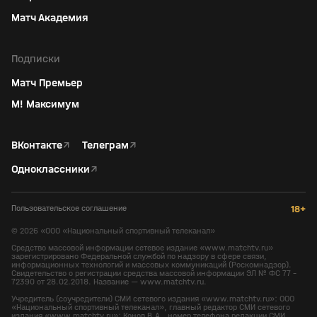
Матч Академия
Подписки
Матч Премьер
М! Максимум
ВКонтакте
↗
Телеграм
↗
Одноклассники
↗
Пользовательское соглашение
18+
©
2026
«ООО «Национальный спортивный телеканал»
Средство массовой информации сетевое издание «www.matchtv.ru»
зарегистрировано Федеральной службой по надзору в сфере связи,
информационных технологий и массовых коммуникаций (Роскомнадзор).
Свидетельство о регистрации средства массовой информации ЭЛ № ФС 77 -
72390 от 28.02.2018. Название — www.matchtv.ru.
Учредитель (соучредители) СМИ сетевого издания «www.matchtv.ru»: ООО
«Национальный спортивный телеканал», главный редактор СМИ сетевого
издания «www.matchtv.ru»: Конов В.А., номер телефона редакции СМИ