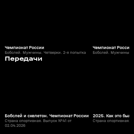
Чемпионат России
Чемпионат России
Бобслей. Мужчины. Четверки. 2-я попытка
Бобслей. Мужчины. Че
3
16:51
02 апр, 17:00
03 янв, 16:40
Передачи
+
12+
Бобслей и скелетон. Чемпионат России
2025. Как это было
Страна спортивная. Выпуск №41 от
Страна спортивная. В
02.04.2026