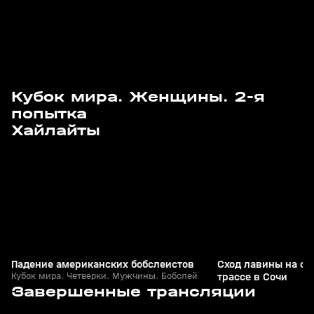
Кубок мира. Женщины. 2-я
попытка
8
0:54
11 янв, 19:51
20 фев 2023, 17:33
Хайлайты
+
0+
Падение американских бобслеистов
Сход лавины на са
Кубок мира. Четверки. Мужчины. Бобслей
трассе в Сочи
5
30:07
25 мар, 17:36
25 мар, 16:25
Завершенные трансляции
+
6+