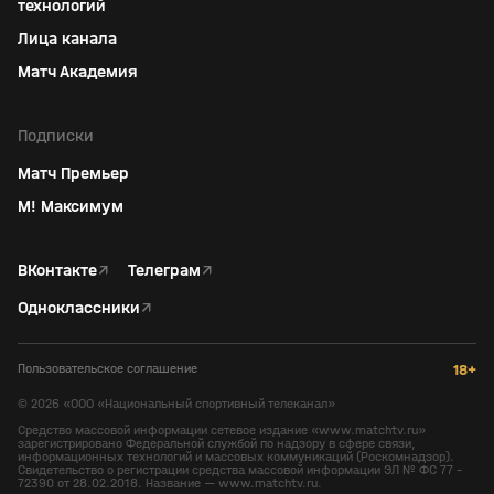
технологий
Лица канала
Матч Академия
Подписки
Матч Премьер
М! Максимум
ВКонтакте
↗
Телеграм
↗
Одноклассники
↗
Пользовательское соглашение
18+
©
2026
«ООО «Национальный спортивный телеканал»
Средство массовой информации сетевое издание «www.matchtv.ru»
зарегистрировано Федеральной службой по надзору в сфере связи,
информационных технологий и массовых коммуникаций (Роскомнадзор).
Свидетельство о регистрации средства массовой информации ЭЛ № ФС 77 -
72390 от 28.02.2018. Название — www.matchtv.ru.