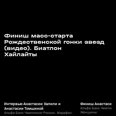
Финиш масс-старта
Рождественской гонки звезд
(видео). Биатлон
3
2:05
29 мар, 11:39
29 мар, 11:34
Хайлайты
+
12+
Интервью Анастасии Халили и
Финиш Анастасии 
Анастасии Томшиной
Альфа-Банк Чемпиона
Женщины
Альфа-Банк Чемпионат России. Марафон.