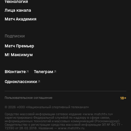
технологий
Лица канала
Матч Академия
Подписки
Матч Премьер
М! Максимум
ВКонтакте
↗
Телеграм
↗
Одноклассники
↗
Пользовательское соглашение
18+
©
2026
«ООО «Национальный спортивный телеканал»
Средство массовой информации сетевое издание «www.matchtv.ru»
зарегистрировано Федеральной службой по надзору в сфере связи,
информационных технологий и массовых коммуникаций (Роскомнадзор).
Свидетельство о регистрации средства массовой информации ЭЛ № ФС 77 -
72390 от 28.02.2018. Название — www.matchtv.ru.