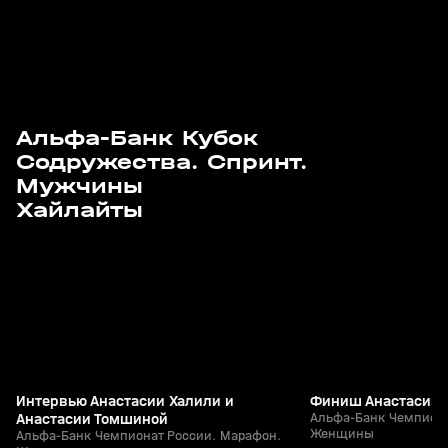
Альфа-Банк Кубок
Содружества. Спринт.
Мужчины
3
2:05
29 мар, 11:39
29 мар, 11:34
Хайлайты
+
12+
Интервью Анастасии Халили и
Финиш Анастасии 
Анастасии Томшиной
Альфа-Банк Чемпиона
Женщины
Альфа-Банк Чемпионат России. Марафон.