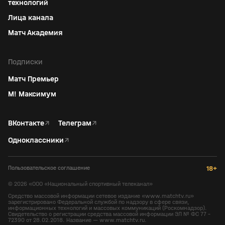
технологий
Лица канала
Матч Академия
Подписки
Матч Премьер
М! Максимум
ВКонтакте
↗
Телеграм
↗
Одноклассники
↗
Пользовательское соглашение
18+
©
2026
«ООО «Национальный спортивный телеканал»
Средство массовой информации сетевое издание «www.matchtv.ru»
зарегистрировано Федеральной службой по надзору в сфере связи,
информационных технологий и массовых коммуникаций (Роскомнадзор).
Свидетельство о регистрации средства массовой информации ЭЛ № ФС 77 -
72390 от 28.02.2018. Название — www.matchtv.ru.