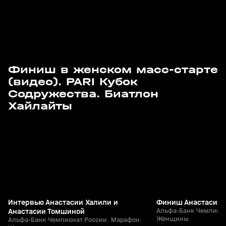
Финиш в женском масс-старте
(видео). PARI Кубок
Содружества. Биатлон
3
2:05
29 мар, 11:39
29 мар, 11:34
Хайлайты
+
12+
Интервью Анастасии Халили и
Финиш Анастасии 
Анастасии Томшиной
Альфа-Банк Чемпиона
Женщины
Альфа-Банк Чемпионат России. Марафон.