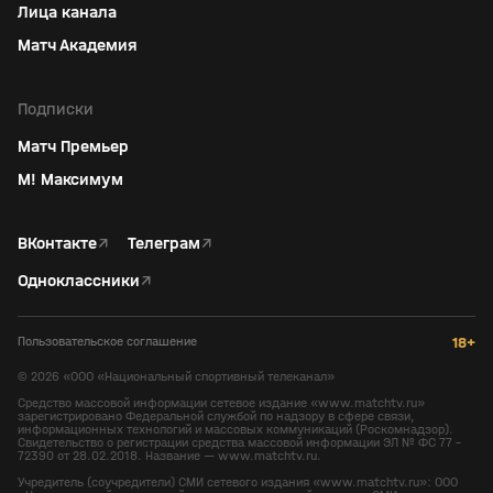
Лица канала
Матч Академия
Подписки
Матч Премьер
М! Максимум
ВКонтакте
↗
Телеграм
↗
Одноклассники
↗
Пользовательское соглашение
18+
©
2026
«ООО «Национальный спортивный телеканал»
Средство массовой информации сетевое издание «www.matchtv.ru»
зарегистрировано Федеральной службой по надзору в сфере связи,
информационных технологий и массовых коммуникаций (Роскомнадзор).
Свидетельство о регистрации средства массовой информации ЭЛ № ФС 77 -
72390 от 28.02.2018. Название — www.matchtv.ru.
Учредитель (соучредители) СМИ сетевого издания «www.matchtv.ru»: ООО