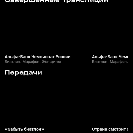
Завершенные трансляции
+
12+
Альфа-Банк Чемпионат России
Альфа-Банк Чемпи
Биатлон. Марафон. Женщины
Биатлон. Марафон. 
5
24:12
15 апр, 13:09
03 апр, 16:22
Передачи
+
12+
«Забыть биатлон»
Страна смотрит сп