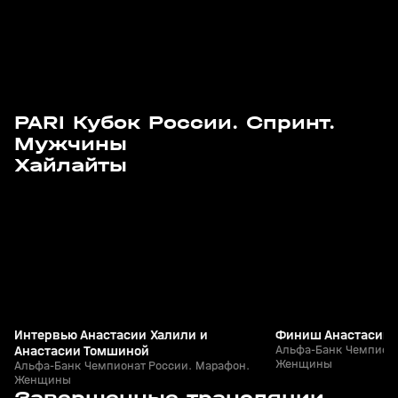
PARI Кубок России. Спринт.
Мужчины
3
2:05
29 мар, 11:39
29 мар, 11:34
Хайлайты
+
12+
Интервью Анастасии Халили и
Финиш Анастасии 
Анастасии Томшиной
Альфа-Банк Чемпиона
Женщины
Альфа-Банк Чемпионат России. Марафон.
Женщины
3
2:58:30
29 мар, 09:01
28 мар, 08:55