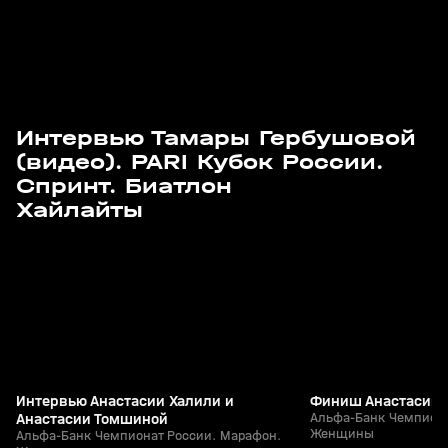
Интервью Тамары Гербушовой
(видео). PARI Кубок России.
Спринт. Биатлон
3
2:05
29 мар, 11:39
29 мар, 11:34
Хайлайты
+
12+
Интервью Анастасии Халили и
Финиш Анастасии 
Анастасии Томшиной
Альфа-Банк Чемпиона
Женщины
Альфа-Банк Чемпионат России. Марафон.