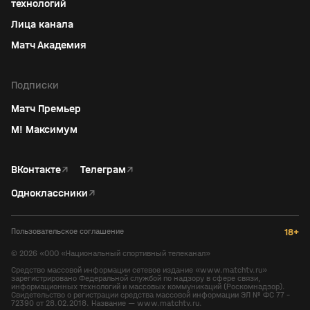
технологий
Лица канала
Матч Академия
Подписки
Матч Премьер
М! Максимум
ВКонтакте
↗
Телеграм
↗
Одноклассники
↗
Пользовательское соглашение
18+
©
2026
«ООО «Национальный спортивный телеканал»
Средство массовой информации сетевое издание «www.matchtv.ru»
зарегистрировано Федеральной службой по надзору в сфере связи,
информационных технологий и массовых коммуникаций (Роскомнадзор).
Свидетельство о регистрации средства массовой информации ЭЛ № ФС 77 -
72390 от 28.02.2018. Название — www.matchtv.ru.