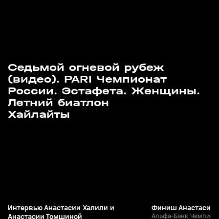
Седьмой огневой рубеж
(видео). PARI Чемпионат
России. Эстафета. Женщины.
Летний биатлон
3
2:05
29 мар, 11:39
29 мар, 11:34
Хайлайты
+
12+
Интервью Анастасии Халили и
Финиш Анастасии 
Анастасии Томшиной
Альфа-Банк Чемпиона