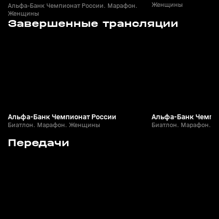
Женщины
Альфа-Банк Чемпионат России. Марафон.
Женщины
3
2:58:30
29 мар, 09:01
28 мар, 08:55
Завершенные трансляции
+
12+
Альфа-Банк Чемпионат России
Альфа-Банк Чемпи
Биатлон. Марафон. Женщины
Биатлон. Марафон. 
5
24:12
15 апр, 13:09
03 апр, 16:22
Передачи
+
12+