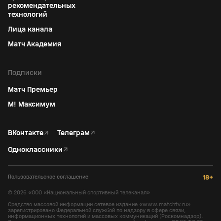
рекомендательных
технологий
Лица канала
Матч Академия
Подписки
Матч Премьер
М! Максимум
ВКонтакте
↗
Телеграм
↗
Одноклассники
↗
Пользовательское соглашение
18+
©
2026
«ООО «Национальный спортивный телеканал»
Средство массовой информации сетевое издание «www.matchtv.ru»
зарегистрировано Федеральной службой по надзору в сфере связи,
информационных технологий и массовых коммуникаций (Роскомнадзор).