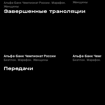
Женщины
Альфа-Банк Чемпионат России. Марафон.
Женщины
3
2:58:30
29 мар, 09:01
28 мар, 08:55
Завершенные трансляции
+
12+
Альфа-Банк Чемпионат России
Альфа-Банк Чемпи
Биатлон. Марафон. Женщины
Биатлон. Марафон. 
5
24:12
15 апр, 13:09
03 апр, 16:22
Передачи
+
12+