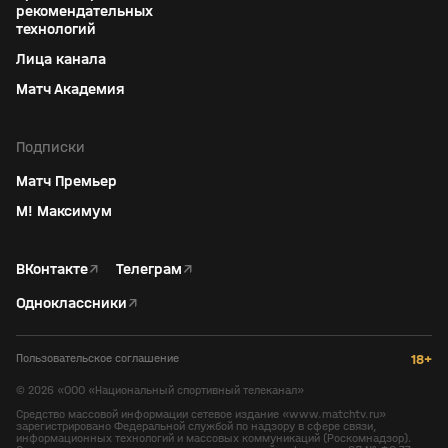
рекомендательных
технологий
Лица канала
Матч Академия
Подписки
Матч Премьер
М! Максимум
ВКонтакте
↗
Телеграм
↗
Одноклассники
↗
Пользовательское соглашение
18+
©
2026
«ООО «Национальный спортивный телеканал»
Средство массовой информации сетевое издание «www.matchtv.ru»
зарегистрировано Федеральной службой по надзору в сфере связи,
информационных технологий и массовых коммуникаций (Роскомнадзор).