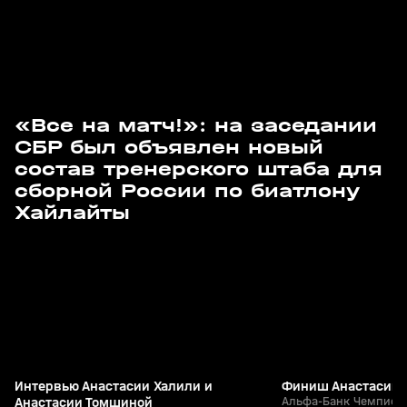
«Все на матч!»: на заседании
СБР был объявлен новый
состав тренерского штаба для
сборной России по биатлону
3
2:05
29 мар, 11:39
29 мар, 11:34
Хайлайты
+
12+
Интервью Анастасии Халили и
Финиш Анастасии 
Анастасии Томшиной
Альфа-Банк Чемпиона