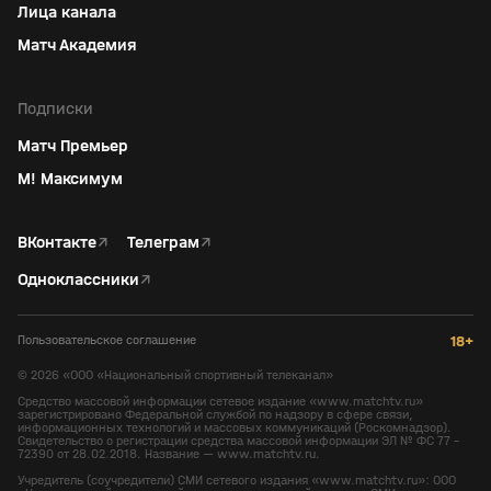
Лица канала
Матч Академия
Подписки
Матч Премьер
М! Максимум
ВКонтакте
↗
Телеграм
↗
Одноклассники
↗
Пользовательское соглашение
18+
©
2026
«ООО «Национальный спортивный телеканал»
Средство массовой информации сетевое издание «www.matchtv.ru»
зарегистрировано Федеральной службой по надзору в сфере связи,
информационных технологий и массовых коммуникаций (Роскомнадзор).
Свидетельство о регистрации средства массовой информации ЭЛ № ФС 77 -
72390 от 28.02.2018. Название — www.matchtv.ru.
Учредитель (соучредители) СМИ сетевого издания «www.matchtv.ru»: ООО