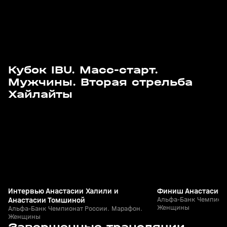
Кубок IBU. Масс-старт.
Мужчины. Вторая стрельба
3
2:05
29 мар, 11:39
29 мар, 11:34
Хайлайты
+
12+
Интервью Анастасии Халили и
Финиш Анастасии 
Анастасии Томшиной
Альфа-Банк Чемпиона
Женщины
Альфа-Банк Чемпионат России. Марафон.
Женщины
3
2:58:30
29 мар, 09:01
28 мар, 08:55