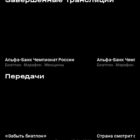
Завершенные трансляции
+
12+
Альфа-Банк Чемпионат России
Альфа-Банк Чемпи
Биатлон. Марафон. Женщины
Биатлон. Марафон. 
5
24:12
15 апр, 13:09
03 апр, 16:22
Передачи
+
12+
«Забыть биатлон»
Страна смотрит сп