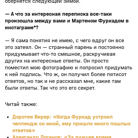
обернется следующей зимой.
— А что за интересная переписка все-таки
произошла между вами и Мартеном Фуркадом в
инстаграме*?
— Я сама понятия не имею, с чего вдруг он все
это затеял. Он — странный парень и постоянно
придумывает что-то смешное, раскручивая
других на интересные ответы. Он просто
поместил мою фотографию и попросил придумать
к ней подпись. Что ж, он получил более пятисот
ответов, но так и не рассказал мне, какие там
были ответы. Так что это его секрет.
Читай также:
Доротея Вирер: «Когда Фуркад устроил
челлендж со мной, ему пришло много пошлых
ответов»
Александр Логинов: «За лучшее время