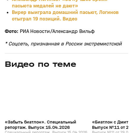
пасьюта медалей не дают»
Вирер выиграла домашний пасьют, Логинов
отыграл 19 позиций. Видео
Фото:
РИА Новости/Александр Вильф
* Соцсеть, признанная в России экстремистской
Видео по теме
5
39:16
15 апр, 13:09
29 мар, 12:29
+
12+
«Забыть биатлон». Специальный
«Биатлон с Дмитр
репортаж. Выпуск 15.04.2026
Выпуск №11 от 29
Специальный репортаж. Выпуск 15.04.2026
Выпуск №11 от 29.03.