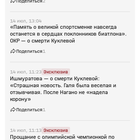
Поделиться
2
14 июл, 13:04
«Память о великой спортсменке навсегда
останется в сердцах поклонников биатлона».
ОКР — о смерти Куклевой
Поделиться
1
14 июл, 11:23
Эксклюзив
Ишмуратова — о смерти Куклевой:
«Страшная новость. Галя была веселая и
отзывчивая. После Нагано не «надела
корону»
Поделиться
1
14 июл, 11:13
Эксклюзив
Прощание с олимпийской чемпионкой по