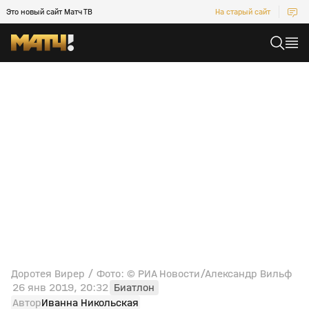
Это новый сайт Матч ТВ
На старый сайт
Доротея Вирер / Фото: © РИА Новости/Александр Вильф
26 янв 2019, 20:32
Биатлон
Автор
Иванна Никольская