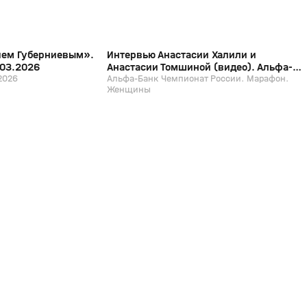
ием Губерниевым».
Интервью Анастасии Халили и
.03.2026
Анастасии Томшиной (видео). Альфа-
2026
Банк Чемпионат России. Марафон.
Альфа-Банк Чемпионат России. Марафон.
Женщины
Женщины