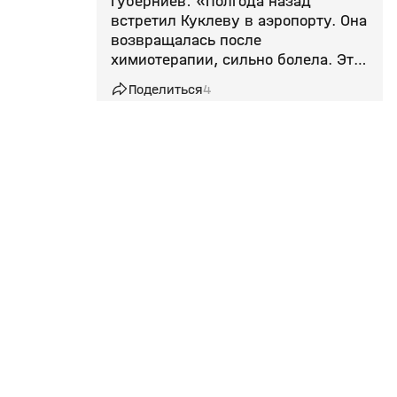
Губерниев: «Полгода назад
встретил Куклеву в аэропорту. Она
возвращалась после
химиотерапии, сильно болела. Это
потеря для всех нас»
Поделиться
4
14 июл, 08:02
Умерла олимпийская чемпионка по
биатлону Куклева
Поделиться
1
09 июл, 12:39
Лыжные гонки
Эксклюзив
Роднина: «Лыжи и биатлон будут
стоять упрямо на своих позициях
Сотрудничество
Подписки
и не допускать россиян»
Телепроизводство
Матч Премьер
Поделиться
1
Вакансии
М! Максимум