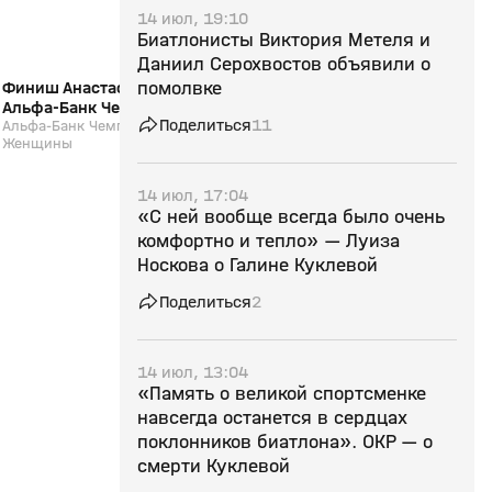
14 июл, 19:10
Биатлонисты Виктория Метеля и
Даниил Серохвостов объявили о
Финиш Анастасии Халили (видео).
помолвке
Интервью Карима Хал
Альфа-Банк Чемпионат России.
Альфа-Банк Чемпион
Поделиться
11
Марафон. Женщины
Альфа-Банк Чемпионат России. Марафон.
Марафон. Мужчины.
Альфа-Банк Чемпионат 
Женщины
Мужчины. Биатлон
14 июл, 17:04
«С ней вообще всегда было очень
комфортно и тепло» — Луиза
Носкова о Галине Куклевой
Поделиться
2
14 июл, 13:04
«Память о великой спортсменке
навсегда останется в сердцах
поклонников биатлона». ОКР — о
смерти Куклевой