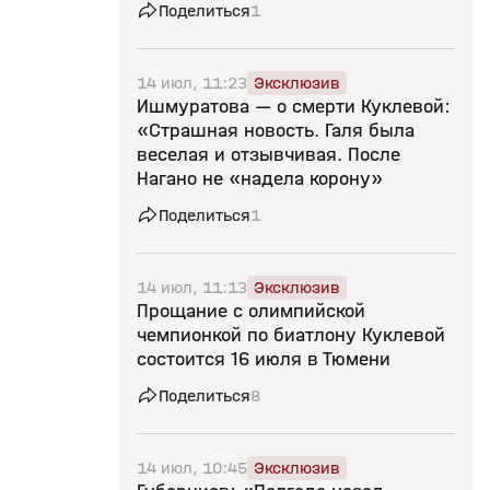
Поделиться
1
14 июл, 11:23
Эксклюзив
Ишмуратова — о смерти Куклевой:
«Страшная новость. Галя была
веселая и отзывчивая. После
Нагано не «надела корону»
Поделиться
1
14 июл, 11:13
Эксклюзив
Прощание с олимпийской
чемпионкой по биатлону Куклевой
состоится 16 июля в Тюмени
Поделиться
8
14 июл, 10:45
Эксклюзив