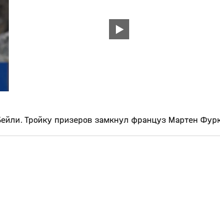
Бейли. Тройку призеров замкнул француз Мартен Фур
4:53
2:05
29 мар, 11:39
12+
12+