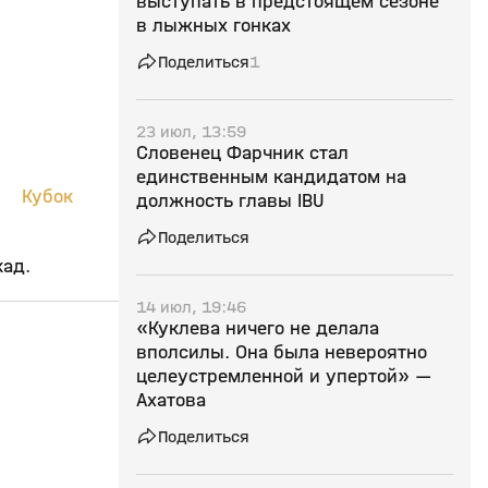
выступать в предстоящем сезоне
в лыжных гонках
Поделиться
1
23 июл, 13:59
Словенец Фарчник стал
единственным кандидатом на
Кубок
должность главы IBU
Поделиться
кад.
14 июл, 19:46
«Куклева ничего не делала
вполсилы. Она была невероятно
2:52
29 мар, 11:34
28 мар, 12:01
целеустремленной и упертой» —
Ахатова
12+
Поделиться