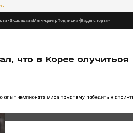
сь
сти
Эксклюзив
Матч-центр
Подписки
Виды спорта
л, что в Корее случиться
то опыт чемпионата мира помог ему победить в спринт