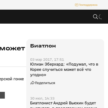
Техподдержка
Биатлон
 может
03 мар 2017, 17:51
Юлиан Эберхард: «Подумал, что в
Корее случиться может всё что
угодно»
ерской гонке
Поделиться
30 июл, 14:33
Биатлонист Андрей Вьюхин будет