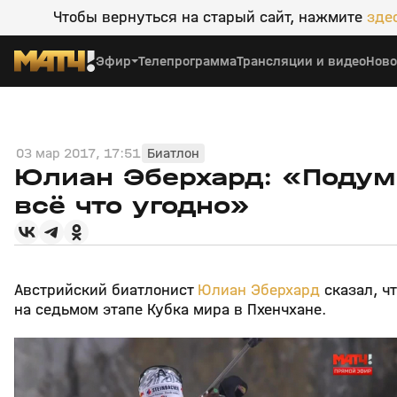
Чтобы вернуться на старый сайт, нажмите
зде
Эфир
Телепрограмма
Трансляции и видео
Ново
03 мар 2017, 17:51
Биатлон
Юлиан Эберхард: «Подума
всё что угодно»
Австрийский биатлонист
Юлиан Эберхард
сказал, ч
на седьмом этапе Кубка мира в Пхенчхане.