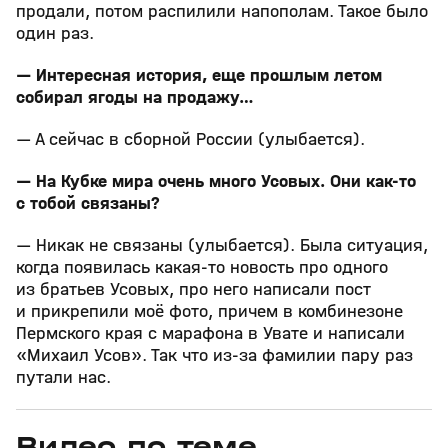
продали, потом распилили напополам. Такое было
один раз.
— Интересная история, еще прошлым летом
собирал ягоды на продажу…
— А сейчас в сборной России (улыбается).
— На Кубке мира очень много Усовых. Они как-то
с тобой связаны?
— Никак не связаны (улыбается). Была ситуация,
когда появилась какая-то новость про одного
из братьев Усовых, про него написали пост
и прикрепили моё фото, причем в комбинезоне
Пермского края с марафона в Увате и написали
«Михаил Усов». Так что из-за фамилии пару раз
путали нас.
Видео по теме
5
39:16
15 апр, 13:09
29 мар, 12:29