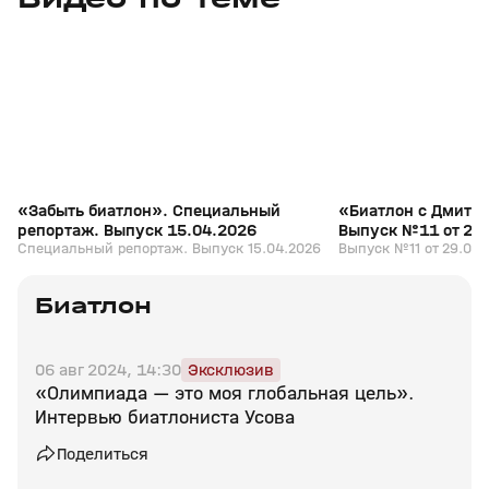
+
12+
«Забыть биатлон». Специальный
«Биатлон с Дмитр
репортаж. Выпуск 15.04.2026
Выпуск №11 от 29
Специальный репортаж. Выпуск 15.04.2026
Выпуск №11 от 29.03.
Биатлон
06 авг 2024, 14:30
Эксклюзив
«Олимпиада — это моя глобальная цель».
Интервью биатлониста Усова
Поделиться