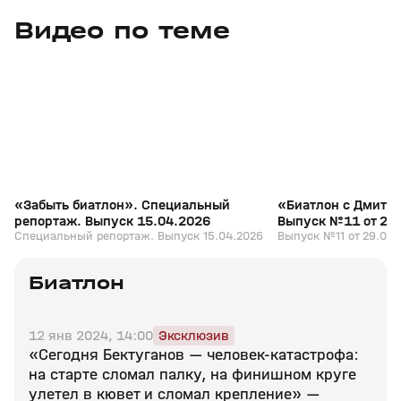
Видео по теме
5
39:16
15 апр, 13:09
29 мар, 12:29
+
12+
«Забыть биатлон». Специальный
«Биатлон с Дмитр
репортаж. Выпуск 15.04.2026
Выпуск №11 от 29
Специальный репортаж. Выпуск 15.04.2026
Выпуск №11 от 29.03.
Биатлон
12 янв 2024, 14:00
Эксклюзив
«Сегодня Бектуганов — человек‑катастрофа:
на старте сломал палку, на финишном круге
улетел в кювет и сломал крепление» —