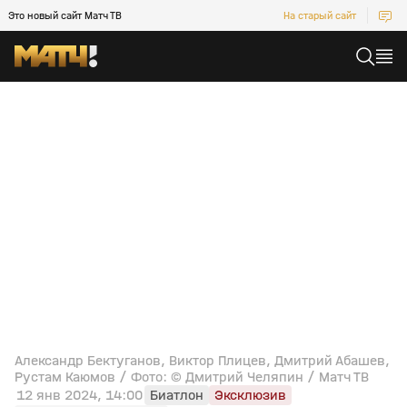
Это новый сайт Матч ТВ
На старый сайт
Александр Бектуганов, Виктор Плицев, Дмитрий Абашев,
Рустам Каюмов / Фото: © Дмитрий Челяпин / Матч ТВ
12 янв 2024, 14:00
Биатлон
Эксклюзив