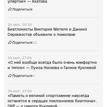
упертой» — Ахатова
Поделиться
14 июл, 19:10
Биатлонисты Виктория Метеля и Даниил
Серохвостов объявили о помолвке
Поделиться
11
14 июл, 17:04
«С ней вообще всегда было очень комфортно
и тепло» — Луиза Носкова о Галине Куклевой
Поделиться
2
14 июл, 13:04
«Память о великой спортсменке навсегда
останется в сердцах поклонников биатлона».
ОКР — о смерти Куклевой