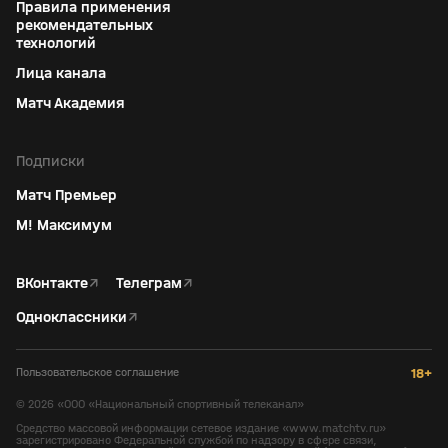
Правила применения
рекомендательных
технологий
Лица канала
Матч Академия
Подписки
Матч Премьер
М! Максимум
ВКонтакте
↗
Телеграм
↗
Одноклассники
↗
Пользовательское соглашение
18+
©
2026
«ООО «Национальный спортивный телеканал»
Средство массовой информации сетевое издание «www.matchtv.ru»
зарегистрировано Федеральной службой по надзору в сфере связи,