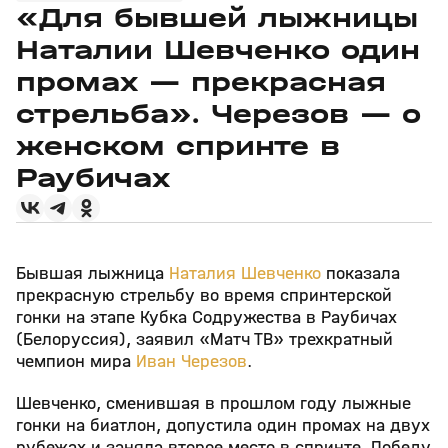
«Для бывшей лыжницы
Наталии Шевченко один
промах — прекрасная
стрельба». Черезов — о
женском спринте в
Раубичах
Бывшая лыжница
Наталия Шевченко
показала
прекрасную стрельбу во время спринтерской
гонки на этапе Кубка Содружества в Раубичах
(Белоруссия), заявил «Матч ТВ» трехкратный
чемпион мира
Иван Черезов
.
Шевченко, сменившая в прошлом году лыжные
гонки на биатлон, допустила один промах на двух
рубежах и заняла второе место в спринте. Победу