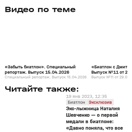
Видео по теме
5
39:16
15 апр, 13:09
29 мар, 12:29
+
12+
«Забыть биатлон». Специальный
«Биатлон с Дмитр
репортаж. Выпуск 15.04.2026
Выпуск №11 от 29
Специальный репортаж. Выпуск 15.04.2026
Выпуск №11 от 29.03.
Читайте также:
19 янв 2023, 12:35
Биатлон
Эксклюзив
Экс-лыжница Наталия
Шевченко — о первой
медали в биатлоне:
«Давно поняла, что все