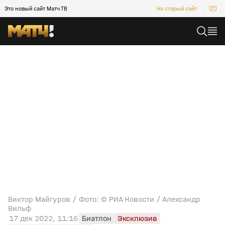
Это новый сайт Матч ТВ
На старый сайт
Виктор Майгуров / Фото: © РИА Новости / Александр
Вильф
17 дек 2022, 11:16
Биатлон
Эксклюзив