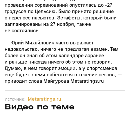
проведения соревнований опустилась до -27
градусов по Цельсию, было принято решение
о переносе пасьютов. Эстафеты, который были
запланированы на 27 ноября, также
не состоялись.
— Юрий Михайлович часто выражает
недовольство, ничего не предлагая взамен. Тем
более он знал об этом календаре заранее
и раньше никогда ничего об этом не говорил.
Думаю, в нем говорят эмоции, а у спортсменов
еще будет время набегаться в течение сезона, —
приводит слова Майгурова Metaratings.ru
Metaratings.ru
Источник:
Видео по теме
5
39:16
15 апр, 13:09
29 мар, 12:29
+
12+