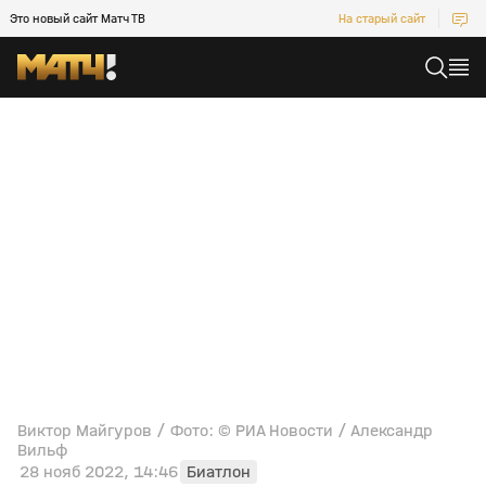
Это новый сайт Матч ТВ
На старый сайт
Виктор Майгуров / Фото: © РИА Новости / Александр
Вильф
28 нояб 2022, 14:46
Биатлон