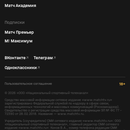
Матч Академия
Подписки
Матч Премьер
М! Максимум
ВКонтакте
↗
Телеграм
↗
Одноклассники
↗
Пользовательское соглашение
18+
©
2026
«ООО «Национальный спортивный телеканал»
Средство массовой информации сетевое издание «www.matchtv.ru»
зарегистрировано Федеральной службой по надзору в сфере связи,
информационных технологий и массовых коммуникаций (Роскомнадзор).
Свидетельство о регистрации средства массовой информации ЭЛ № ФС 77 -
72390 от 28.02.2018. Название — www.matchtv.ru.
Учредитель (соучредители) СМИ сетевого издания «www.matchtv.ru»: ООО
«Национальный спортивный телеканал», главный редактор СМИ сетевого
издания «www.matchtv.ru»: Конов В.А., номер телефона редакции СМИ