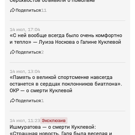
Серохвостов объявили о помолвке
Поделиться
11
14 июл, 17:04
«С ней вообще всегда было очень комфортно
и тепло» — Луиза Носкова о Галине Куклевой
Поделиться
2
14 июл, 13:04
«Память о великой спортсменке навсегда
останется в сердцах поклонников биатлона».
ОКР — о смерти Куклевой
Поделиться
1
14 июл, 11:23
Эксклюзив
Ишмуратова — о смерти Куклевой:
«Страшная новость. Галя была веселая и