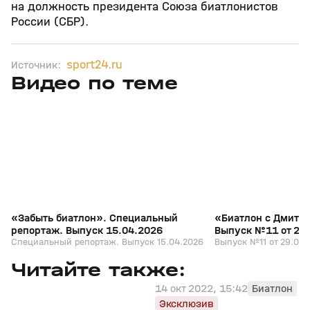
на должность президента Союза биатлонистов
России (СБР).
sport24.ru
Источник:
Видео по теме
5
39:16
15 апр, 13:09
29 мар, 12:29
+
12+
«Забыть биатлон». Специальный
«Биатлон с Дмитр
репортаж. Выпуск 15.04.2026
Выпуск №11 от 29
Специальный репортаж. Выпуск 15.04.2026
Выпуск №11 от 29.03.
Читайте также:
14 окт 2022, 15:42
Биатлон
Эксклюзив