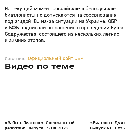
На текущий момент российские и белорусские
биатлонисты не допускаются на соревнования
под эгидой IBU из‑за ситуации на Украине. СБР
и БФБ подписали соглашение о проведении Кубка
Содружества, состоящего из нескольких летних
и зимних этапов.
Официальный сайт СБР
Источник:
Видео по теме
5
39:16
15 апр, 13:09
29 мар, 12:29
+
12+
«Забыть биатлон». Специальный
«Биатлон с Дмитр
репортаж. Выпуск 15.04.2026
Выпуск №11 от 29