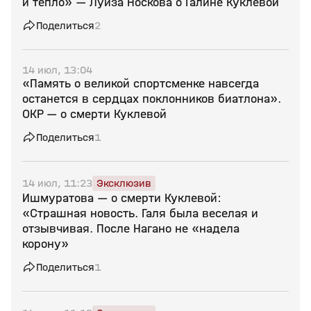
и тепло» — Луиза Носкова о Галине Куклевой
Поделиться
2
14 июл, 13:04
«Память о великой спортсменке навсегда
останется в сердцах поклонников биатлона».
ОКР — о смерти Куклевой
Поделиться
1
14 июл, 11:23
Эксклюзив
Ишмуратова — о смерти Куклевой:
«Страшная новость. Галя была веселая и
отзывчивая. После Нагано не «надела
корону»
Поделиться
1