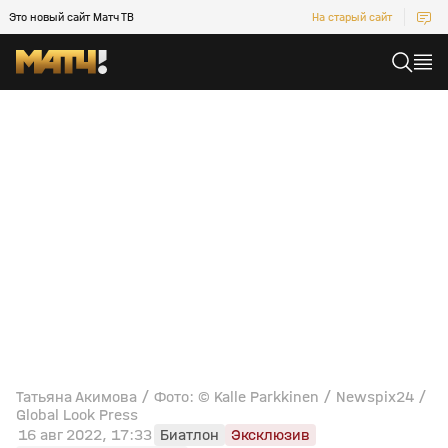
Это новый сайт Матч ТВ
На старый сайт
Татьяна Акимова / Фото: © Kalle Parkkinen / Newspix24 /
Global Look Press
16 авг 2022, 17:33
Биатлон
Эксклюзив