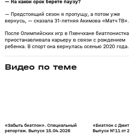
— На какой срок берете паузу?
— Предстоящий сезон я пропущу, а потом уже
вернусь, — сказала 31‑летняя Акимова «Матч ТВ».
После Олимпийских игр в Пхенчхане биатлонистка
приостанавливала карьеру в связи с рождением
ребенка. В спорт она вернулась осенью 2020 года.
Видео по теме
5
39:16
15 апр, 13:09
29 мар, 12:29
+
12+
«Забыть биатлон». Специальный
«Биатлон с Дмитр
репортаж. Выпуск 15.04.2026
Выпуск №11 от 29