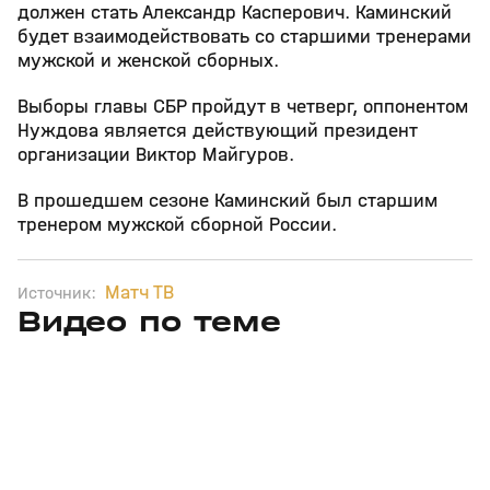
должен стать Александр Касперович. Каминский
будет взаимодействовать со старшими тренерами
мужской и женской сборных.
Выборы главы СБР пройдут в четверг, оппонентом
Нуждова является действующий президент
организации Виктор Майгуров.
В прошедшем сезоне Каминский был старшим
тренером мужской сборной России.
Матч ТВ
Источник:
Видео по теме
5
39:16
15 апр, 13:09
29 мар, 12:29
+
12+