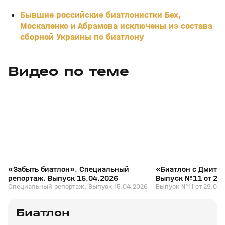
Бывшие российские биатлонистки Бех,
Москаленко и Абрамова исключены из состава
сборной Украины по биатлону
Видео по теме
5
39:16
15 апр, 13:09
29 мар, 12:29
+
12+
«Забыть биатлон». Специальный
«Биатлон с Дмитр
репортаж. Выпуск 15.04.2026
Выпуск №11 от 29
Специальный репортаж. Выпуск 15.04.2026
Выпуск №11 от 29.03.
Биатлон