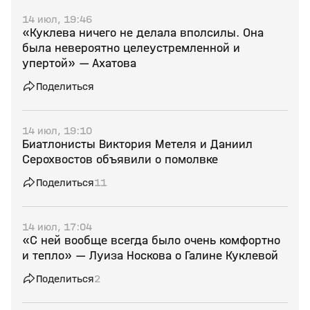
14 июл, 19:46
«Куклева ничего не делала вполсилы. Она
была невероятно целеустремленной и
упертой» — Ахатова
Поделиться
14 июл, 19:10
Биатлонисты Виктория Метеля и Даниил
Серохвостов объявили о помолвке
Поделиться
11
14 июл, 17:04
«С ней вообще всегда было очень комфортно
и тепло» — Луиза Носкова о Галине Куклевой
Поделиться
2