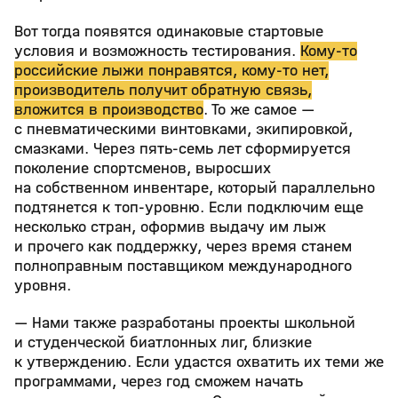
Вот тогда появятся одинаковые стартовые
условия и возможность тестирования.
Кому-то
российские лыжи понравятся, кому-то нет,
производитель получит обратную связь,
вложится в производство
. То же самое —
с пневматическими винтовками, экипировкой,
смазками. Через пять-семь лет сформируется
поколение спортсменов, выросших
на собственном инвентаре, который параллельно
подтянется к топ-уровню. Если подключим еще
несколько стран, оформив выдачу им лыж
и прочего как поддержку, через время станем
полноправным поставщиком международного
уровня.
— Нами также разработаны проекты школьной
и студенческой биатлонных лиг, близкие
к утверждению. Если удастся охватить их теми же
программами, через год сможем начать