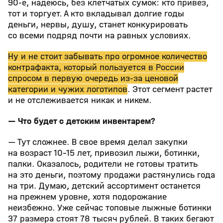
90-е, надеюсь, без клетчатых сумок: кто привез,
тот и торгует. А кто вкладывал долгие годы
деньги, нервы, душу, станет конкурировать
со всеми подряд почти на равных условиях.
Ну и не стоит забывать про огромное количество
контрафакта, который пользуется в России
спросом в первую очередь из-за ценовой
категории и чужих логотипов
. Этот сегмент растет
и не отслеживается никак и никем.
— Что будет с детским инвентарем?
— Тут сложнее. В свое время делал закупки
на возраст 10-15 лет, привозил лыжи, ботинки,
палки. Оказалось, родители не готовы тратить
на это деньги, поэтому продажи растянулись года
на три. Думаю, детский ассортимент останется
на прежнем уровне, хотя подорожание
неизбежно. Уже сейчас топовые лыжные ботинки
37 размера стоят 78 тысяч рублей. В таких бегают