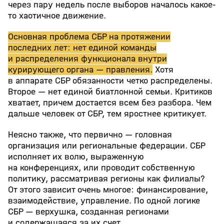
через пару недель после выборов началось какое-
то хаотичное движение.
Основная проблема СБР на протяжении
последних лет: нет единой команды
и распределения функционала внутри
курирующего органа — правления.
Хотя
в аппарате СБР обязанности четко распределены.
Второе — нет единой биатлонной семьи. Критиков
хватает, причем достается всем без разбора. Чем
дальше человек от СБР, тем яростнее критикует.
Неясно также, что первично — головная
организация или региональные федерации. СБР
исполняет их волю, выраженную
на конференциях, или проводит собственную
политику, рассматривая регионы как филиалы?
От этого зависит очень многое: финансирование,
взаимодействие, управление. По одной логике
СБР — верхушка, созданная регионами
и содержащаяся за их счет.