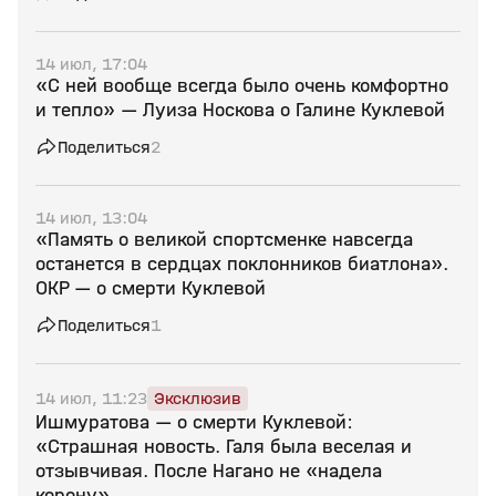
14 июл, 17:04
«С ней вообще всегда было очень комфортно
и тепло» — Луиза Носкова о Галине Куклевой
Поделиться
2
14 июл, 13:04
«Память о великой спортсменке навсегда
останется в сердцах поклонников биатлона».
ОКР — о смерти Куклевой
Поделиться
1
14 июл, 11:23
Эксклюзив
Ишмуратова — о смерти Куклевой:
«Страшная новость. Галя была веселая и
отзывчивая. После Нагано не «надела
корону»