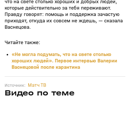
что на свете столько хороших и добрых людей,
которые действительно за тебя переживают.
Правду говорят: помощь и поддержка зачастую
приходят, откуда их совсем не ждешь, — сказала
Васнецова.
Читайте также:
«Не могла подумать, что на свете столько
хороших людей». Первое интервью Валерии
Васнецовой после карантина
Матч ТВ
Источник:
Видео по теме
5
39:16
15 апр, 13:09
29 мар, 12:29
+
12+