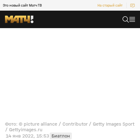
Это новый сайт Матч ТВ
На старый сайт
Фото: © picture alliance / Contributor / Getty Images Sport
/ Gettyimages.ru
14 янв 2022, 15:53
Биатлон