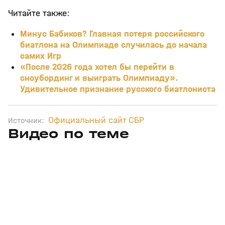
Читайте также:
Минус Бабиков? Главная потеря российского
биатлона на Олимпиаде случилась до начала
самих Игр
«После 2026 года хотел бы перейти в
сноубординг и выиграть Олимпиаду».
Удивительное признание русского биатлониста
Официальный сайт СБР
Источник:
Видео по теме
5
39:16
15 апр, 13:09
29 мар, 12:29
+
12+