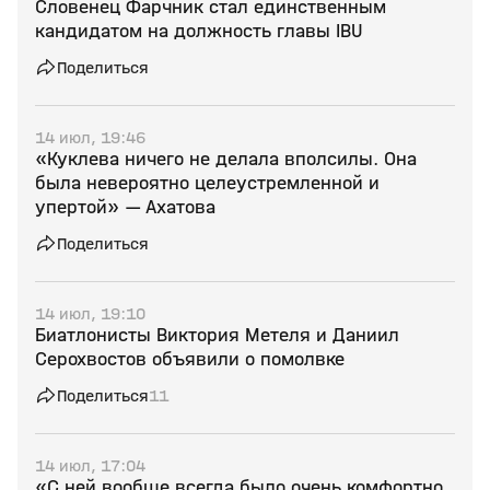
Словенец Фарчник стал единственным
кандидатом на должность главы IBU
Поделиться
14 июл, 19:46
«Куклева ничего не делала вполсилы. Она
была невероятно целеустремленной и
упертой» — Ахатова
Поделиться
14 июл, 19:10
Биатлонисты Виктория Метеля и Даниил
Серохвостов объявили о помолвке
Поделиться
11
14 июл, 17:04
«С ней вообще всегда было очень комфортно