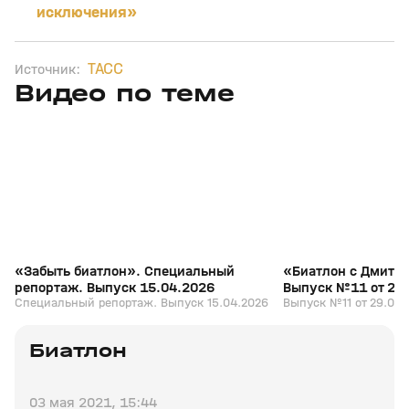
исключения»
ТАСС
Источник:
Видео по теме
5
39:16
15 апр, 13:09
29 мар, 12:29
+
12+
«Забыть биатлон». Специальный
«Биатлон с Дмитр
репортаж. Выпуск 15.04.2026
Выпуск №11 от 29
Специальный репортаж. Выпуск 15.04.2026
Выпуск №11 от 29.03.
Биатлон
03 мая 2021, 15:44