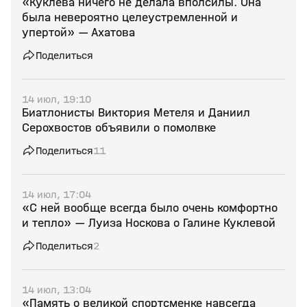
«Куклева ничего не делала вполсилы. Она
была невероятно целеустремленной и
упертой» — Ахатова
Поделиться
14 июл, 19:10
Биатлонисты Виктория Метеля и Даниил
Серохвостов объявили о помолвке
Поделиться
11
14 июл, 17:04
«С ней вообще всегда было очень комфортно
и тепло» — Луиза Носкова о Галине Куклевой
Поделиться
2
14 июл, 13:04
«Память о великой спортсменке навсегда