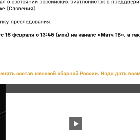
ал о состоянии российских биатлонисток в преддвери
ке (Словения).
онку преследования.
16 февраля с 13:45 (мск) на канале «Матч ТВ», а так
енять состав женской сборной России. Надо дать воз