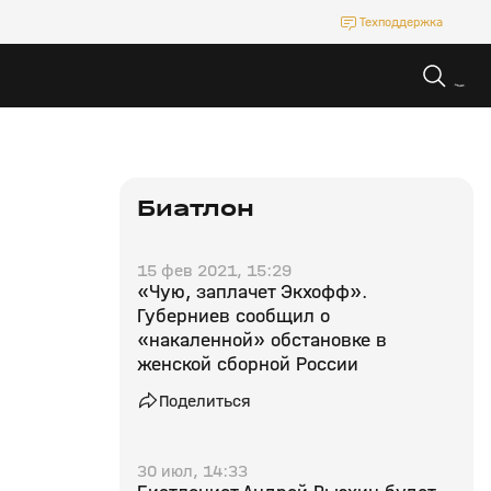
Техподдержка
Биатлон
15 фев 2021, 15:29
«Чую, заплачет Экхофф».
Губерниев сообщил о
«накаленной» обстановке в
женской сборной России
Поделиться
30 июл, 14:33