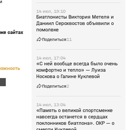
и
14 июл, 19:10
Биатлонисты Виктория Метеля и
Даниил Серохвостов объявили о
помолвке
же сайтах
Поделиться
11
14 июл, 17:04
«С ней вообще всегда было очень
можность
комфортно и тепло» — Луиза
Носкова о Галине Куклевой
Поделиться
2
14 июл, 13:04
«Память о великой спортсменке
навсегда останется в сердцах
поклонников биатлона». ОКР — о
смерти Куклевой