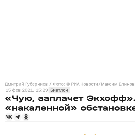
Дмитрий Губерниев / Фото: © РИА Новости/Максим Блинов
15 фев 2021, 15:29
Биатлон
«Чую, заплачет Экхофф».
«накаленной» обстановке