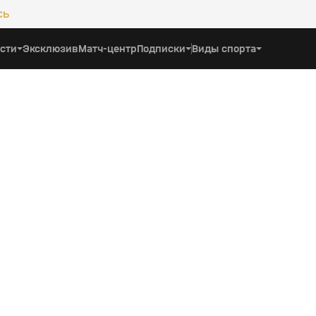
сь
сти
Эксклюзив
Матч-центр
Подписки
Виды спорта