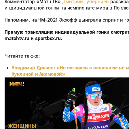
Комментатор «Матч ТВ»
Дмитрий Губерниев
рассказ
индивидуальной гонки на чемпионате мира в Поклю
Напомним, на ЧМ-2021 Экхофф выиграла спринт и г
Прямую трансляцию индивидуальной гонки смотрите 
matchtv.ru и sportbox.ru.
Читайте также:
Владимир Драчев: «Не согласен с решением не м
Куклиной и Акимовой»