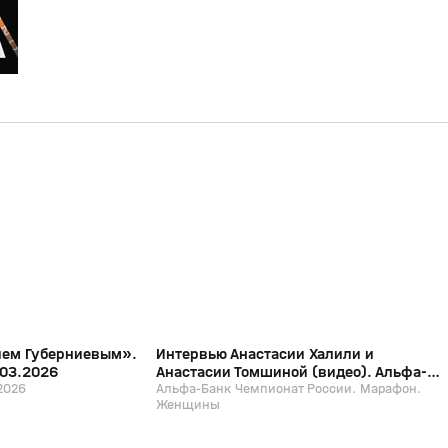
4:53
2:05
29 мар, 11:39
12+
12+
ием Губерниевым».
Интервью Анастасии Халили и
.03.2026
Анастасии Томшиной (видео). Альфа-
2026
Банк Чемпионат России. Марафон.
Альфа-Банк Чемпионат России. Марафон.
Женщины
Женщины