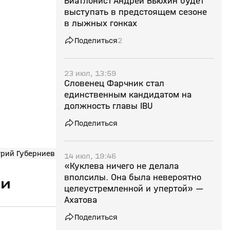
Биатлонист Андрей Вьюхин будет
выступать в предстоящем сезоне
в лыжных гонках
Поделиться
2
23 июл, 13:59
Словенец Фарчник стал
единственным кандидатом на
должность главы IBU
Поделиться
рий Губерниев
14 июл, 19:46
«Куклева ничего не делала
вполсилы. Она была невероятно
ии
целеустремленной и упертой» —
Ахатова
Поделиться