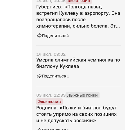
14 июл, 10:45
Эксклюзив
Губерниев: «Полгода назад
встретил Куклеву в аэропорту. Она
возвращалась после
химиотерапии, сильно болела. Это
потеря для всех нас»
Поделиться
4
14 июл, 08:02
Умерла олимпийская чемпионка по
биатлону Куклева
Поделиться
1
09 июл, 12:39
Лыжные гонки
Эксклюзив
Роднина: «Лыжи и биатлон будут
стоять упрямо на своих позициях
и не допускать россиян»