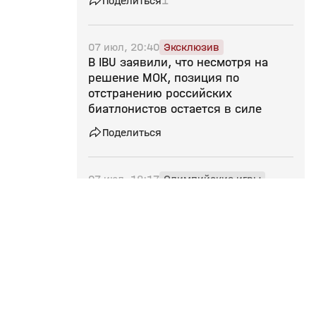
Поделиться
1
07 июл, 20:40
Эксклюзив
В IBU заявили, что несмотря на
решение МОК, позиция по
отстранению российских
биатлонистов остается в силе
Поделиться
07 июл, 18:17
Олимпийские игры
Эксклюзив
Жуков — о возможном допуске
сборных России по футболу и
хоккею: «Никаких формальных
препятствий для неучастия в
соревнованиях нет»
Поделиться