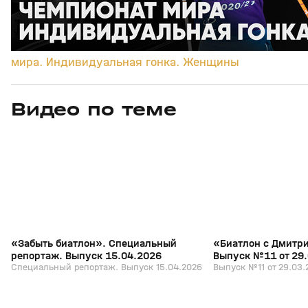
мира. Индивидуальная гонка. Женщины
Видео по теме
5
39:16
15 апр, 13:09
29 мар, 12:29
+
12+
«Забыть биатлон». Специальный
«Биатлон с Дмитр
репортаж. Выпуск 15.04.2026
Выпуск №11 от 29
Специальный репортаж. Выпуск 15.04.2026
Выпуск №11 от 29.03.