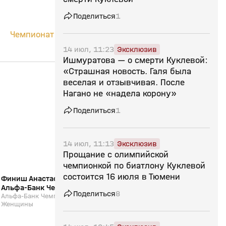
Поделиться
1
Чемпионат
14 июл, 11:23
Эксклюзив
Ишмуратова — о смерти Куклевой:
«Страшная новость. Галя была
2:52
29 мар, 11:34
28 мар, 12:01
веселая и отзывчивая. После
Нагано не «надела корону»
12+
Поделиться
1
14 июл, 11:13
Эксклюзив
Прощание с олимпийской
чемпионкой по биатлону Куклевой
состоится 16 июля в Тюмени
Финиш Анастасии Халили (видео).
Интервью Карима Хал
Альфа-Банк Чемпионат России.
Альфа-Банк Чемпион
Поделиться
8
Марафон. Женщины
Альфа-Банк Чемпионат России. Марафон.
Марафон. Мужчины.
Альфа-Банк Чемпионат 
Женщины
Мужчины. Биатлон