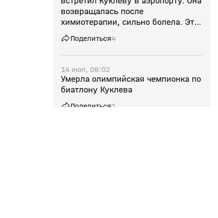
встретил Куклеву в аэропорту. Она
возвращалась после
химиотерапии, сильно болела. Это
потеря для всех нас»
Поделиться
4
14 июл, 08:02
Умерла олимпийская чемпионка по
биатлону Куклева
Поделиться
1
09 июл, 12:39
Лыжные гонки
Эксклюзив
Роднина: «Лыжи и биатлон будут
стоять упрямо на своих позициях
и не допускать россиян»
Поделиться
1