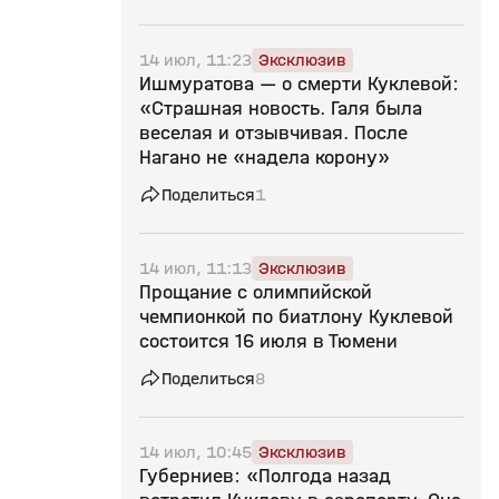
14 июл, 11:23
Эксклюзив
Ишмуратова — о смерти Куклевой:
«Страшная новость. Галя была
веселая и отзывчивая. После
Нагано не «надела корону»
Поделиться
1
14 июл, 11:13
Эксклюзив
Прощание с олимпийской
чемпионкой по биатлону Куклевой
состоится 16 июля в Тюмени
Поделиться
8
14 июл, 10:45
Эксклюзив
Губерниев: «Полгода назад