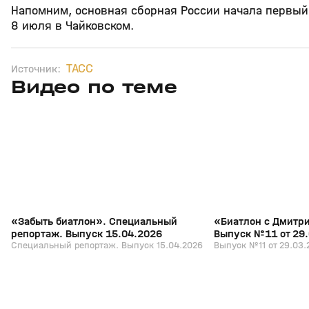
Напомним, основная сборная России начала первый
8 июля в Чайковском.
ТАСС
Источник:
Видео по теме
5
39:16
15 апр, 13:09
29 мар, 12:29
+
12+
«Забыть биатлон». Специальный
«Биатлон с Дмитр
репортаж. Выпуск 15.04.2026
Выпуск №11 от 29
Специальный репортаж. Выпуск 15.04.2026
Выпуск №11 от 29.03.