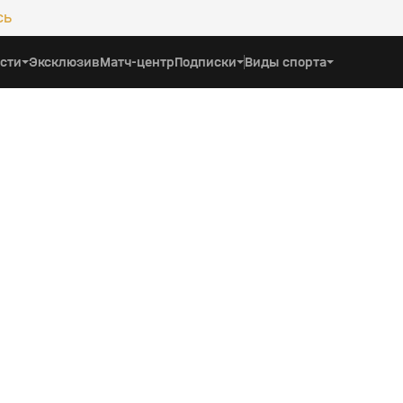
сь
сти
Эксклюзив
Матч-центр
Подписки
Виды спорта