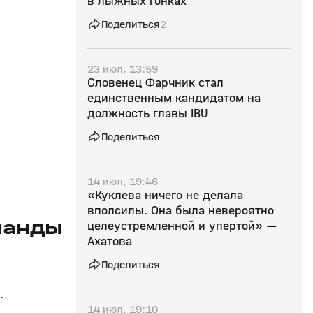
в лыжных гонках
Поделиться
2
23 июл, 13:59
Словенец Фарчник стал
единственным кандидатом на
должность главы IBU
Поделиться
14 июл, 19:46
«Куклева ничего не делала
вполсилы. Она была невероятно
манды
целеустремленной и упертой» —
Ахатова
Поделиться
ы.
14 июл, 19:10