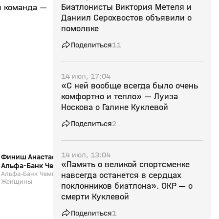
Биатлонисты Виктория Метеля и
я команда —
Даниил Серохвостов объявили о
помолвке
Поделиться
11
2:52
29 мар, 11:34
28 мар, 12:01
14 июл, 17:04
12+
«С ней вообще всегда было очень
комфортно и тепло» — Луиза
Носкова о Галине Куклевой
Поделиться
2
14 июл, 13:04
Финиш Анастасии Халили (видео).
Интервью Карима Хал
«Память о великой спортсменке
Альфа-Банк Чемпионат России.
Альфа-Банк Чемпион
Марафон. Женщины
Альфа-Банк Чемпионат России. Марафон.
Марафон. Мужчины.
Альфа-Банк Чемпионат 
навсегда останется в сердцах
Женщины
Мужчины. Биатлон
поклонников биатлона». ОКР — о
смерти Куклевой
Поделиться
1