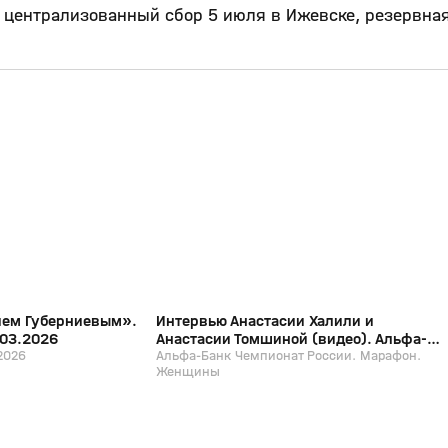
 централизованный сбор 5 июля в Ижевске, резервна
4:53
2:05
29 мар, 11:39
12+
12+
ием Губерниевым».
Интервью Анастасии Халили и
.03.2026
Анастасии Томшиной (видео). Альфа-
2026
Банк Чемпионат России. Марафон.
Альфа-Банк Чемпионат России. Марафон.
Женщины
Женщины