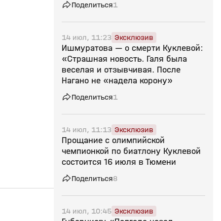
Поделиться
1
14 июл, 11:23
Эксклюзив
Ишмуратова — о смерти Куклевой:
«Страшная новость. Галя была
веселая и отзывчивая. После
Нагано не «надела корону»
Поделиться
1
14 июл, 11:13
Эксклюзив
Прощание с олимпийской
чемпионкой по биатлону Куклевой
состоится 16 июля в Тюмени
Поделиться
8
2:52
29 мар, 11:34
28 мар, 12:01
14 июл, 10:45
Эксклюзив