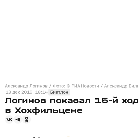
Александр Логинов / Фото: © РИА Новости / Александр Ви
13 дек 2019, 18:14
Биатлон
Логинов показал 15-й ход
в Хохфильцене