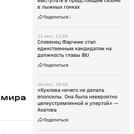
выступать в предстоящем сезоне
в лыжных гонках
Поделиться
2
23 июл, 13:59
Словенец Фарчник стал
единственным кандидатом на
должность главы IBU
Поделиться
14 июл, 19:46
«Куклева ничего не делала
 мира
вполсилы. Она была невероятно
целеустремленной и упертой» —
Ахатова
Поделиться