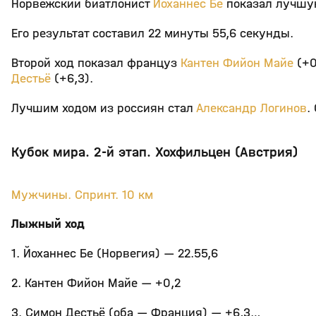
Норвежский биатлонист
Йоханнес Бе
показал лучшую
Его результат составил 22 минуты 55,6 секунды.
Второй ход показал француз
Кантен Фийон Майе
(+0
Дестьё
(+6,3).
Лучшим ходом из россиян стал
Александр Логинов
.
Кубок мира. 2-й этап. Хохфильцен (Австрия)
Мужчины. Спринт. 10 км
Лыжный ход
1. Йоханнес Бе (Норвегия) — 22.55,6
2. Кантен Фийон Майе — +0,2
3. Симон Дестьё (оба — Франция) — +6,3…