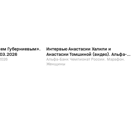
12+
12+
ием Губерниевым».
Интервью Анастасии Халили и
.03.2026
Анастасии Томшиной (видео). Альфа-
2026
Банк Чемпионат России. Марафон.
Альфа-Банк Чемпионат России. Марафон.
Женщины
Женщины