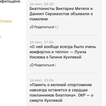
охфильцене.
14 июл, 19:10
Биатлонисты Виктория Метеля и
Даниил Серохвостов объявили о
помолвке
Симон
Поделиться
11
ы.
14 июл, 17:04
«С ней вообще всегда было очень
комфортно и тепло» — Луиза
Носкова о Галине Куклевой
Поделиться
2
14 июл, 13:04
«Память о великой спортсменке
навсегда останется в сердцах
поклонников биатлона». ОКР — о
смерти Куклевой