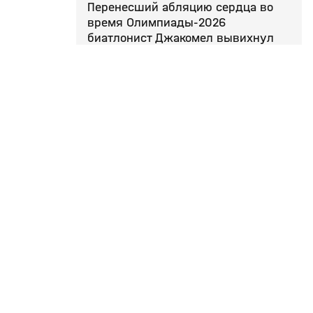
Перенесший абляцию сердца во
время Олимпиады‑2026
биатлонист Джакомел вывихнул
плечо на тренировке
Поделиться
Сотрудничество
Подписки
Телепроизводство
Матч Премьер
Вакансии
М! Максимум
Аккредитация СМИ