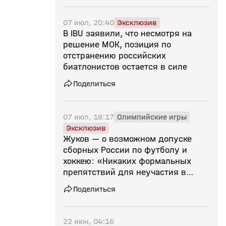
07 июл, 20:40
Эксклюзив
В IBU заявили, что несмотря на
решение МОК, позиция по
отстранению российских
биатлонистов остается в силе
Поделиться
07 июл, 18:17
Олимпийские игры
Эксклюзив
Жуков — о возможном допуске
сборных России по футболу и
хоккею: «Никаких формальных
препятствий для неучастия в
соревнованиях нет»
Поделиться
22 июн, 04:16