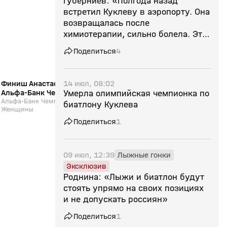
Губерниев: «Полгода назад
12+
встретил Куклеву в аэропорту. Она
возвращалась после
химиотерапии, сильно болела. Это
потеря для всех нас»
Поделиться
4
14 июл, 08:02
Финиш Анастасии Халили (видео).
Интервью Карима Хал
Альфа-Банк Чемпионат России.
Альфа-Банк Чемпион
Умерла олимпийская чемпионка по
Марафон. Женщины
Альфа-Банк Чемпионат России. Марафон.
Марафон. Мужчины.
Альфа-Банк Чемпионат 
биатлону Куклева
Женщины
Мужчины. Биатлон
Поделиться
1
09 июл, 12:39
Лыжные гонки
Эксклюзив
Роднина: «Лыжи и биатлон будут
стоять упрямо на своих позициях
и не допускать россиян»
Поделиться
1