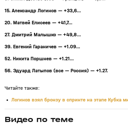
15. Александр Логинов — +33,6…
20. Матвей Елисеев — +41,7…
27. Дмитрий Малышко — +49,8…
39. Евгений Гараничев — +1.09…
52. Никита Поршнев — +1.21…
56. Эдуард Латыпов (все — Россия) — +1.27.
Читайте также:
Логинов взял бронзу в спринте на этапе Кубка м
Видео по теме
5
39:16
15 апр, 13:09
29 мар, 12:29