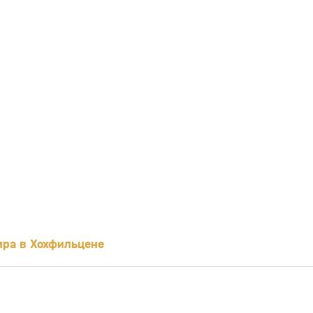
ира в Хохфильцене
4:53
2:05
29 мар, 11:39