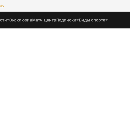
сь
сти
Эксклюзив
Матч-центр
Подписки
Виды спорта