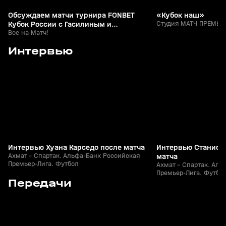
Обсуждаем матчи турнира FONBET
«Кубок наш»
Кубок России с Гасилиным и
Студия МАТЧ ПРЕМЬЕР
Шалимовым
Все на Матч!
4
1:18
02 авг, 23:26
02 авг, 23:25
Интервью
+
0+
Интервью Хуана Карседо после матча
Интервью Станисл
Ахмат - Спартак. Альфа-Банк Российская
матча
Премьер-Лига. Футбол
Ахмат - Спартак. Аль
Премьер-Лига. Футбо
4
1:00:44
06 апр 2025, 14:57
29 янв 2023, 14:52
Передачи
+
12+