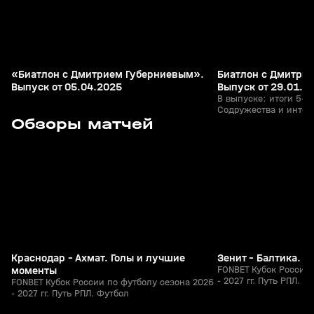
«Биатлон с Дмитрием Губерниевым».
Биатлон с Дмитри
Выпуск от 05.04.2025
Выпуск от 29.01.2
В выпуске: итоги 5-го
Содружества и интер
3
5:53
05 авг, 23:40
05 авг, 23:13
Обзоры матчей
гонок; эксклюзивное
Виролайнен и Кристи
их снова увидим на с
+
0+
«семейные» драники
Анастасии Батмановой
пришли тренеры наше
другое.
Краснодар - Ахмат. Голы и лучшие
Зенит - Балтика. 
моменты
FONBET Кубок России 
- 2027 гг. Путь РПЛ. Ф
FONBET Кубок России по футболу сезона 2026
- 2027 гг. Путь РПЛ. Футбол