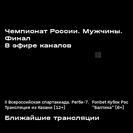
Чемпионат России. Мужчины.
Финал
с 01:35
с 01:40
В эфире каналов
II Всероссийская спартакиада. Регби-7.
Fonbet Кубок Росси
Трансляция из Казани [12+]
"Балтика" [6+]
Сегодня, 10:55
Сегодня, 11:25
Ближайшие трансляции