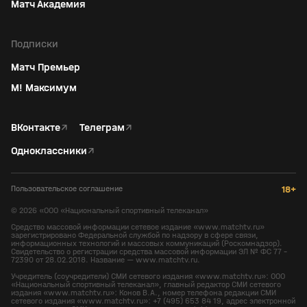
Матч Академия
Подписки
Матч Премьер
М! Максимум
ВКонтакте
↗
Телеграм
↗
Одноклассники
↗
Пользовательское соглашение
18+
©
2026
«ООО «Национальный спортивный телеканал»
Средство массовой информации сетевое издание «www.matchtv.ru»
зарегистрировано Федеральной службой по надзору в сфере связи,
информационных технологий и массовых коммуникаций (Роскомнадзор).
Свидетельство о регистрации средства массовой информации ЭЛ № ФС 77 -
72390 от 28.02.2018. Название — www.matchtv.ru.
Учредитель (соучредители) СМИ сетевого издания «www.matchtv.ru»: ООО
«Национальный спортивный телеканал», главный редактор СМИ сетевого
издания «www.matchtv.ru»: Конов В.А., номер телефона редакции СМИ
сетевого издания «www.matchtv.ru»: +7 (495) 653 84 19, адрес электронной