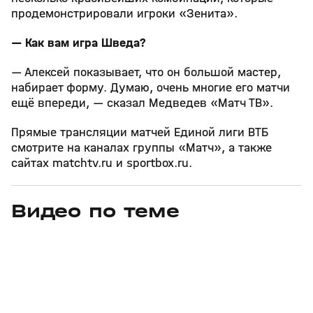
продемонстрировали игроки «Зенита».
— Как вам игра Шведа?
— Алексей показывает, что он большой мастер,
набирает форму. Думаю, очень многие его матчи
ещё впереди, — сказал Медведев «Матч ТВ».
Прямые трансляции матчей Единой лиги ВТБ
смотрите на каналах группы «Матч», а также
сайтах matchtv.ru и sportbox.ru.
Видео по теме
6
26:18
25 июн, 16:52
24 июн, 17:18
+
0+