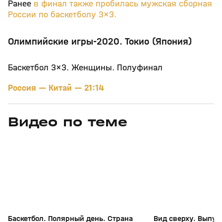
Ранее
в финал также пробилась мужская сборная
России по баскетболу 3×3.
Олимпийские игры-2020. Токио (Япония)
Баскетбол 3×3. Женщины. Полуфинал
Россия — Китай — 21:14
Видео по теме
6
26:18
25 июн, 16:52
24 июн, 17:18
+
0+
Баскетбол. Полярный день. Страна
Вид сверху. Выпус