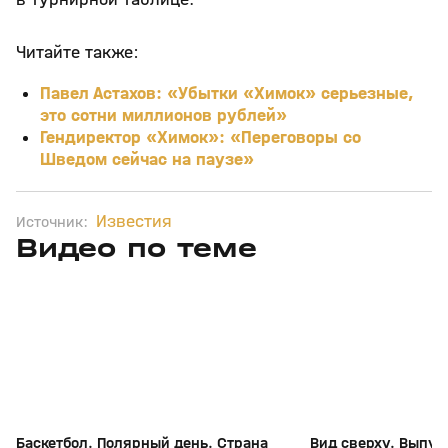
Читайте также:
Павел Астахов: «Убытки «Химок» серьезные,
это сотни миллионов рублей»
Гендиректор «Химок»: «Переговоры со
Шведом сейчас на паузе»
Известия
Источник:
Видео по теме
6
26:18
25 июн, 16:52
24 июн, 17:18
+
0+
Баскетбол. Полярный день. Страна
Вид сверху. Выпус