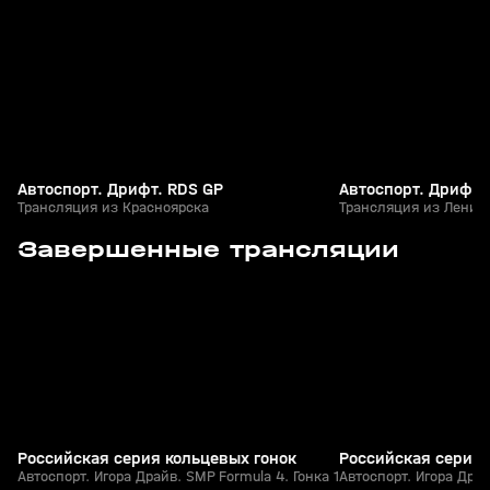
+
12+
Автоспорт. Дрифт. RDS GP
Автоспорт. Дрифт.
Трансляция из Красноярска
Трансляция из Ленин
1
1:01:47
Сегодня, 12:40
Сегодня, 11:25
Завершенные трансляции
+
0+
Российская серия кольцевых гонок
Российская серия 
Автоспорт. Игора Драйв. SMP Formula 4. Гонка 1
Автоспорт. Игора Драй