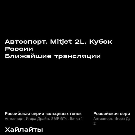
Автоспорт. Mitjet 2L. Кубок
России
Сегодня, 15:00
Сегодня, 17:00
Ближайшие трансляции
Российская серия кольцевых гонок
Российская серия 
Автоспорт. Игора Драйв. SMP GT4. Гонка 1
Автоспорт. Игора Драй
2
4
55:54
07 авг, 15:28
24 июл, 14:10
Хайлайты