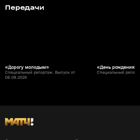
8
20:22
06 авг, 13:15
23 июл, 13:26
Передачи
+
12+
«Дорогу молодым»
«День рождения ч
Специальный репортаж. Выпуск от
Специальный репорта
06.08.2026