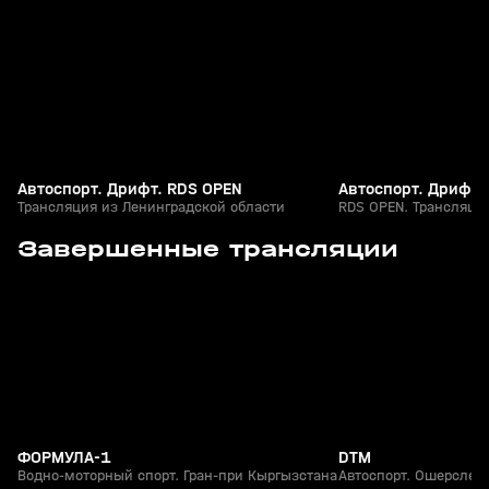
+
12+
Автоспорт. Дрифт. RDS OPEN
Автоспорт. Дрифт
Трансляция из Ленинградской области
RDS OPEN. Трансляци
7
1:10:51
02 авг, 11:50
26 июл, 14:20
Завершенные трансляции
+
6+
ФОРМУЛА-1
DTM
Водно-моторный спорт. Гран-при Кыргызстана
Автоспорт. Ошерслебе