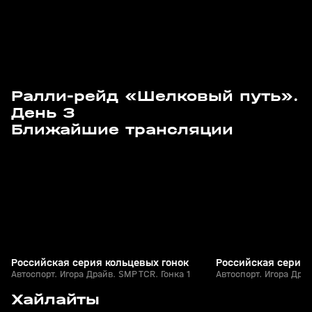
Ралли-рейд «Шелковый путь».
День 3
08 авг, 11:35
08 авг, 12:50
Ближайшие трансляции
Российская серия кольцевых гонок
Российская серия 
Автоспорт. Игора Драйв. SMP TCR. Гонка 1
Автоспорт. Игора Драй
4
49:42
24 июл, 14:10
22 мая, 17:20
Хайлайты