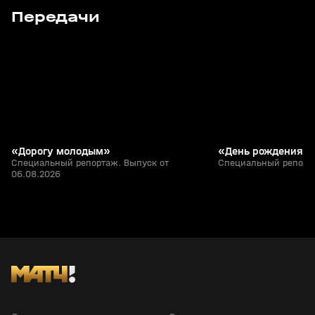
8
20:22
Сегодня, 13:15
23 июл, 13:26
Передачи
+
12+
«Дорогу молодым»
«День рождения ч
Специальный репортаж. Выпуск от
Специальный репорта
06.08.2026