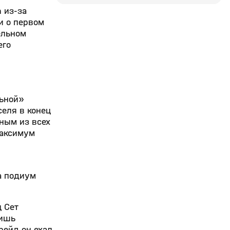
 из-за
и о первом
ельном
его
льной»
селя в конец
ным из всех
максимум
на подиум
 Сет
лишь
рейд он ехал,