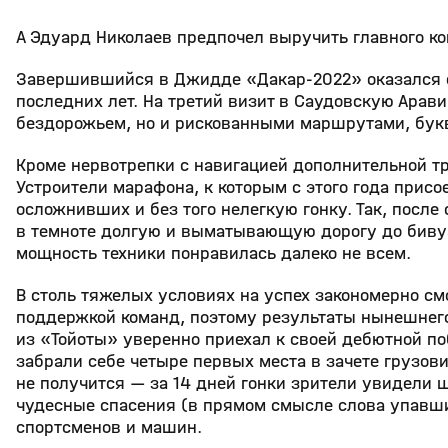
А Эдуард Николаев предпочел выручить главного к
Завершившийся в Джидде «Дакар-2022» оказался о
последних лет. На третий визит в Саудовскую Арав
бездорожьем, но и рискованными маршрутами, бу
Кроме нервотрепки с навигацией дополнительной т
Устроители марафона, к которым с этого года прис
осложнивших и без того нелегкую гонку. Так, после
в темноте долгую и выматывающую дорогу до биву
мощность техники понравилась далеко не всем.
В столь тяжелых условиях на успех закономерно с
поддержкой команд, поэтому результаты нынешнего
из «Тойоты» уверенно приехал к своей дебютной п
забрали себе четыре первых места в зачете грузов
не получится — за 14 дней гонки зрители увидели 
чудесные спасения (в прямом смысле слова упавшие
спортсменов и машин.