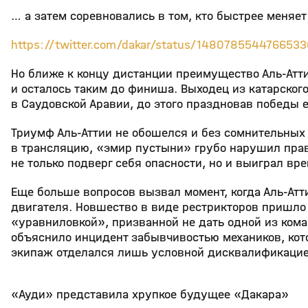
… а затем соревновались в том, кто быстрее меняет
https://twitter.com/dakar/status/148078554476653
Но ближе к концу дистанции преимущество Аль-Атти
и осталось таким до финиша. Выходец из катарског
в Саудовской Аравии, до этого праздновав победы
Триумф Аль-Аттии не обошелся и без сомнительных 
в трансляцию, «эмир пустыни» грубо нарушил прав
не только подверг себя опасности, но и выиграл вр
Еще больше вопросов вызвал момент, когда Аль-Ат
двигателя. Новшество в виде рестрикторов пришло в
«уравниловкой», призванной не дать одной из ком
объяснило инцидент забывчивостью механиков, кот
экипаж отделался лишь условной дисквалификацией
«Ауди» представила хрупкое будущее «Дакара»