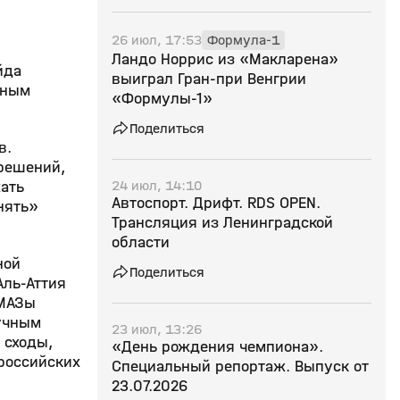
26 июл, 17:53
Формула-1
Ландо Норрис из «Макларена»
йда
выиграл Гран‑при Венгрии
тным
«Формулы‑1»
Поделиться
в.
 решений,
24 июл, 14:10
хать
Автоспорт. Дрифт. RDS OPEN.
нять»
Трансляция из Ленинградской
области
ной
Поделиться
Аль-Аттия
АМАЗы
кучным
23 июл, 13:26
 сходы,
«День рождения чемпиона».
 российских
Специальный репортаж. Выпуск от
23.07.2026