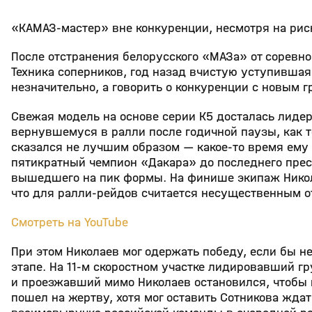
«КАМАЗ-мастер» вне конкуренции, несмотря на ри
После отстранения белорусского «МАЗа» от соревно
Техника соперников, год назад вчистую уступивша
незначительно, а говорить о конкуренции с новым 
Свежая модель на основе серии К5 досталась лиде
вернувшемуся в ралли после годичной паузы, как т
сказался не лучшим образом — какое-то время ему 
пятикратный чемпион «Дакара» до последнего пресс
вышедшего на пик формы. На финише экипаж Никол
что для ралли-рейдов считается несущественным 
Смотреть на YouTube
При этом Николаев мог одержать победу, если бы н
этапе. На 11-м скоростном участке лидировавший г
и проезжавший мимо Николаев остановился, чтобы 
пошел на жертву, хотя мог оставить Сотникова жда