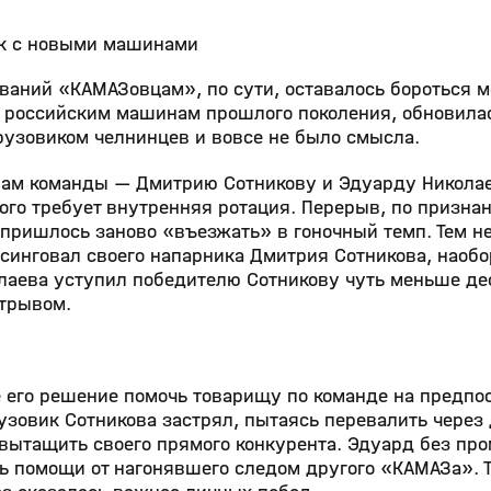
ск с новыми машинами
ваний «КАМАЗовцам», по сути, оставалось бороться 
я российским машинам прошлого поколения, обновила
грузовиком челнинцев и вовсе не было смысла.
рам команды — Дмитрию Сотникову и Эдуарду Николае
ого требует внутренняя ротация. Перерыв, по призна
пришлось заново «въезжать» в гоночный темп. Тем н
инговал своего напарника Дмитрия Сотникова, наобо
аева уступил победителю Сотникову чуть меньше дес
отрывом.
е его решение помочь товарищу по команде на предп
рузовик Сотникова застрял, пытаясь перевалить через
вытащить своего прямого конкурента. Эдуард без пр
ть помощи от нагонявшего следом другого «КАМАЗа».