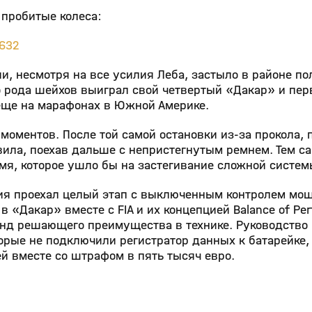
 пробитые колеса:
3632
и, несмотря на все усилия Леба, застыло в районе по
о рода шейхов выиграл свой четвертый «Дакар» и пе
 еще на марафонах в Южной Америке.
моментов. После той самой остановки из-за прокола,
ила, поехав дальше с непристегнутым ремнем. Тем 
емя, которое ушло бы на застегивание сложной систем
тия проехал целый этап с выключенным контролем мо
 «Дакар» вместе с FIA и их концепцией Balance of Pe
анд решающего преимущества в технике. Руководство
орые не подключили регистратор данных к батарейке,
 вместе со штрафом в пять тысяч евро.