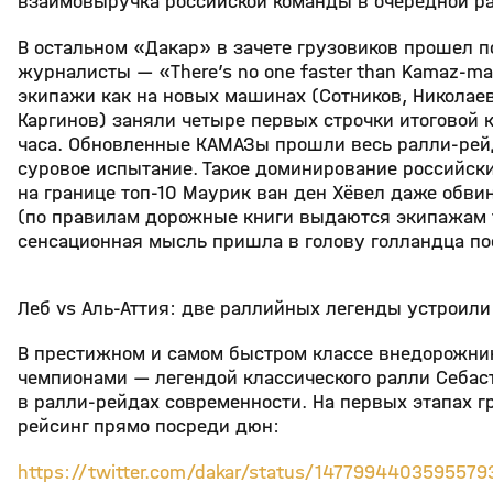
взаимовыручка российской команды в очередной ра
В остальном «Дакар» в зачете грузовиков прошел 
журналисты — «There’s no one faster than Kamaz-ma
экипажи как на новых машинах (Сотников, Николае
Каргинов) заняли четыре первых строчки итогово
часа. Обновленные КАМАЗы прошли весь ралли-рейд
суровое испытание. Такое доминирование российски
на границе топ-10 Маурик ван ден Хёвел даже обв
(по правилам дорожные книги выдаются экипажам то
сенсационная мысль пришла в голову голландца по
Леб vs Аль-Аттия: две раллийных легенды устроили
В престижном и самом быстром классе внедорожни
чемпионами — легендой классического ралли Себас
в ралли-рейдах современности. На первых этапах гр
рейсинг прямо посреди дюн:
https://twitter.com/dakar/status/1477994403595579