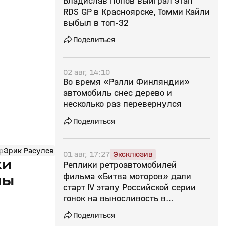
Владислав Попов выиграл этап
RDS GP в Красноярске, Томми Кайли
выбыл в топ-32
Поделиться
02 авг, 14:10
Во время «Ралли Финляндии»
автомобиль снес дерево и
несколько раз перевернулся
Поделиться
р
Эрик Расулев
01 авг, 17:27
Эксклюзив
жи
Реплики ретроавтомобилей
фильма «Битва моторов» дали
ны
старт IV этапу Российской серии
гонок на выносливость в
Подмосковье
Поделиться