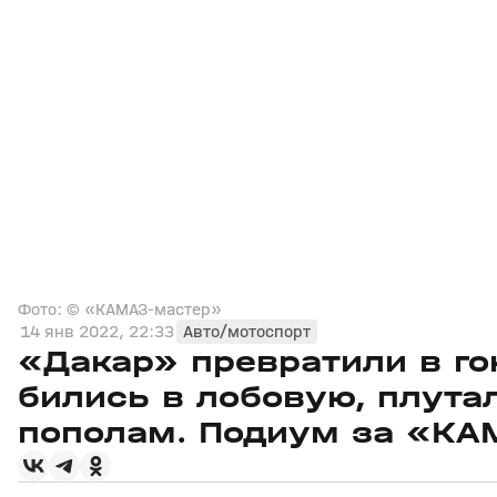
Фото: © «КАМАЗ-мастер»
14 янв 2022, 22:33
Авто/мотоспорт
«Дакар» превратили в г
бились в лобовую, плут
пополам. Подиум за «КА