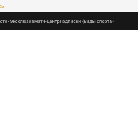
сь
сти
Эксклюзив
Матч-центр
Подписки
Виды спорта