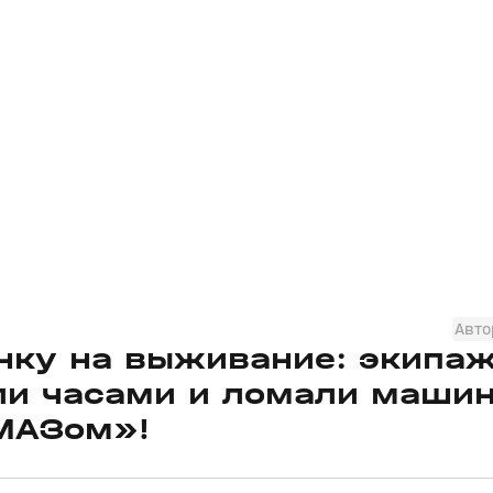
Авто
онку на выживание: экипа
али часами и ломали маши
МАЗом»!