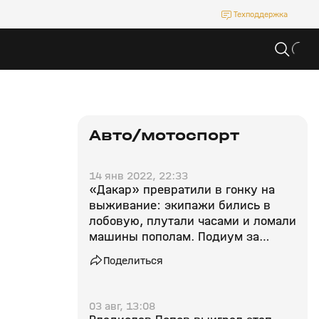
Техподдержка
Авто/мотоспорт
14 янв 2022, 22:33
«Дакар» превратили в гонку на
выживание: экипажи бились в
лобовую, плутали часами и ломали
машины пополам. Подиум за
«КАМАЗом»!
Поделиться
03 авг, 13:08