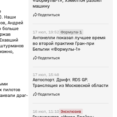
«Формулы‑1», Хэмилтон разбил
машину
е
Поделиться
»). Наши
ов, Андрей
ю больше
17 июл, 19:52
Формула-1
ержав
Антонелли показал лучшее время
 Ехавший
во второй практике Гран‑при
х штурманов
Бельгии «Формулы‑1»
можно,
Поделиться
17 июл, 15:48
Автоспорт. Дрифт. RDS GP.
ными
Трансляция из Московской области
х пилотов
Поделиться
раивали драг-
16 июл, 11:10
Эксклюзив