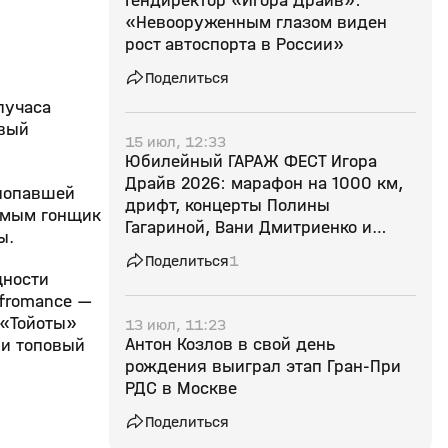
Гендиректор «Игора Драйв»:
«Невооруженным глазом виден
рост автоспорта в России»
Поделиться
лучаса
рвый
15 июл, 12:33
Юбилейный ГАРАЖ ФЕСТ Игора
Драйв 2026: марафон на 1000 км,
 попавшей
дрифт, концерты Полины
самым гонщик
Гагариной, Вани Дмитриенко и
ы.
«Комнаты культуры», Медиа Гонки
Поделиться
1
и многое другое
щности
rfromance —
 «Тойоты»
13 июл, 11:23
Антон Козлов в свой день
 и топовый
рождения выиграл этап Гран-При
РДС в Москве
Поделиться