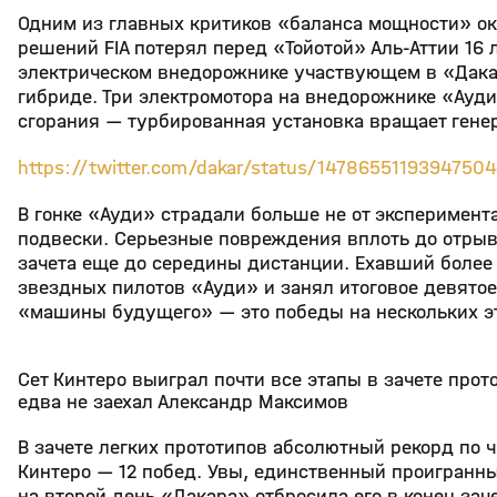
Одним из главных критиков «баланса мощности» ока
решений FIA потерял перед «Тойотой» Аль-Аттии 16
электрическом внедорожнике участвующем в «Дакар
гибриде. Три электромотора на внедорожнике «Ауди
сгорания — турбированная установка вращает гене
https://twitter.com/dakar/status/1478655119394750
В гонке «Ауди» страдали больше не от эксперимент
подвески. Серьезные повреждения вплоть до отрыва
зачета еще до середины дистанции. Ехавший более
звездных пилотов «Ауди» и занял итоговое девят
«машины будущего» — это победы на нескольких э
Сет Кинтеро выиграл почти все этапы в зачете прот
едва не заехал Александр Максимов
В зачете легких прототипов абсолютный рекорд по 
Кинтеро — 12 побед. Увы, единственный проигранн
на второй день «Дакара» отбросила его в конец зач