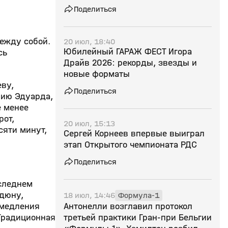
Поделиться
между собой.
20 июл, 18:40
Юбилейный ГАРАЖ ФЕСТ Игора
сь
Драйв 2026: рекорды, звезды и
новые форматы
ву,
Поделиться
нию Эдуарда,
е менее
рот,
20 июл, 15:13
яти минут,
Сергей Корнеев впервые выиграл
этап Открытого чемпионата РДС
Поделиться
оследнем
 дюну,
18 июл, 14:46
Формула-1
Антонелли возглавил протокол
омедления
третьей практики Гран‑при Бельгии
 Традиционная