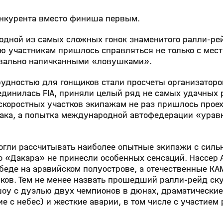
онкурента вместо финиша первым.
дной из самых сложных гонок знаменитого ралли-ре
ию участникам пришлось справляться не только с мес
квально напичканными «ловушками».
рудностью для гонщиков стали просчеты организаторо
оединилась FIA, приняли целый ряд не самых удачных
 скоростных участков экипажам не раз пришлось прое
ака, а попытка международной автофедерации «урав
могли рассчитывать наиболее опытные экипажи с силь
 «Дакара» не принесли особенных сенсаций. Нассер 
обеде на аравийском полуострове, а отечественные К
иков. Тем не менее назвать прошедший ралли-рейд с
шоу с дуэлью двух чемпионов в дюнах, драматические
 с небес) и жесткие аварии, в том числе с участием