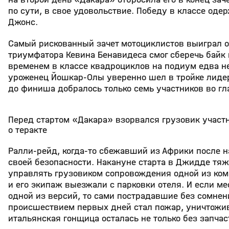
по сути, в свое удовольствие. Победу в классе оде
Джонс.
Самый рискованный зачет мотоциклистов выиграл о
триумфатора Кевина Бенавидеса смог сберечь байк 
временем в классе квадроциклов на подиум едва не
уроженец Йошкар-Олы уверенно шел в тройке лидеро
до финиша добралось только семь участников во гл
Перед стартом «Дакара» взорвался грузовик участн
о теракте
Ралли-рейд, когда-то сбежавший из Африки после н
своей безопасности. Накануне старта в Джидде тя
управлять грузовиком сопровождения одной из ком
и его экипаж выезжали с парковки отеля. И если ме
одной из версий, то сами пострадавшие без сомнен
происшествием первых дней стал пожар, уничтожив
итальянская гонщица осталась не только без запчас