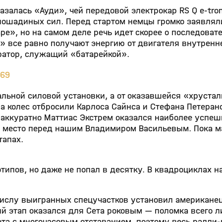
залась «Ауди», чей передовой электрокар RS Q e-tron
 лошадиных сил. Перед стартом немцы громко заявлял
е», но на самом деле речь идет скорее о последоват
» все равно получают энергию от двигателя внутренн
ратор, служащий «батарейкой».
469
альной силовой установки, а от оказавшейся «хруста
 колес отбросили Карлоса Сайнса и Стефана Петеран
 аккуратно Маттиас Экстрем оказался наиболее успеш
ое место перед нашим Владимиром Васильевым. Пока 
тапах.
отипов, но даже не попал в десятку. В квадроциклах 
числу выигранных спецучастков установил американец
ый этап оказался для Сета роковым — поломка всего 
ета с многочасовым отставанием, поэтому весь ралли-