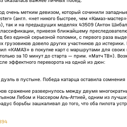
з оказалась важнее личных побед.
под очень метким девизом, который сочинили западны
ster» (англ. «нет никого быстрее, чем «Камаз-мастер
в), так и на предыдущих моделях 43509 (Антон Шибал
й классификации, привезя ближайшему преследовател
 без единой серьезной поломки, с первого раза выд
х грузовиков довело других участников до истерики.
инил «КАМАЗ» в покупке карт с маршрутами для свои
лько за 10 минут до старта — прим. «Матч ТВ»). Воз
сле эффектного переворота на одной из дюн:
 дуэль в пустыне. Победа катарца оставила сомнения
ков сражение развернулось между двумя многократ
тьяном Лебом и Нассером Аль-Аттией, одним из лучши
адус борьбы зашкаливал до того, что оба пилота уст
394