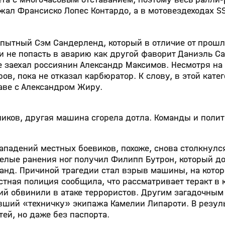
ржал Франсиско Лопес Контардо, а в мотовездеходах S
пытный Сэм Сандерленд, который в отличие от прошл
и не попасть в аварию как другой фаворит Даниэль Са
 заехал россиянин Александр Максимов. Несмотря на
в, пока не отказал карбюратор. К слову, в этой кате
аве с Александром Жиру.
иков, другая машина сгорела дотла. Команды и полит
ападений местных боевиков, похоже, снова столкнулся
желые ранения ног получил Филипп Бутрон, который д
анд. Причиной трагедии стал взрыв машины, на кото
стная полиция сообщила, что рассматривает теракт в 
ий обвинили в атаке террористов. Другим загадочным
ший «техничку» экипажа Камелии Липароти. В резул
тей, но даже без паспорта.