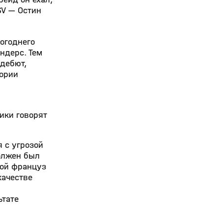
SV — Остин
огоднего
ндерс. Тем
 дебют,
гории
ики говорят
 с угрозой
олжен был
рой француз
качестве
ьтате