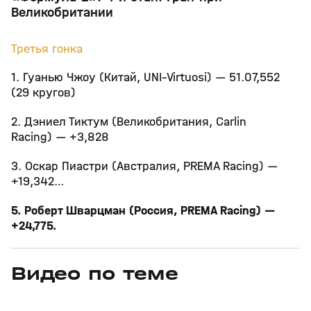
Великобритании
Третья гонка
1. Гуанью Чжоу (Китай, UNI–Virtuosi) — 51.07,552
(29 кругов)
2. Дэниел Тиктум (Великобритания, Carlin
Racing) — +3,828
3. Оскар Пиастри (Австралия, PREMA Racing) —
+19,342…
5. Роберт Шварцман (Россия, PREMA Racing) —
+24,775.
Видео по теме
8
55:54
Сегодня, 13:15
24 июл, 14:10
+
12+