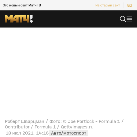
Это новый сайт Матч ТВ
На старый сайт
Роберт Шварцман / Фото: © Joe Portlock - Formula 1 /
Contributor / Formula 1 / Gettyimages.ru
18 июл 2021, 14:16
Авто/мотоспорт