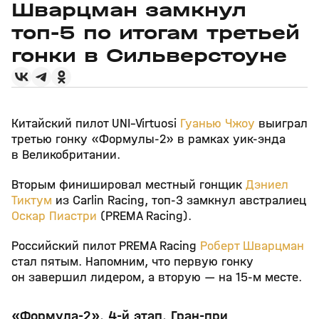
Шварцман замкнул
топ-5 по итогам третьей
гонки в Сильверстоуне
Китайский пилот UNI–Virtuosi
Гуанью Чжоу
выиграл
третью гонку «Формулы-2» в рамках уик-энда
в Великобритании.
Вторым финишировал местный гонщик
Дэниел
Тиктум
из Carlin Racing, топ-3 замкнул австралиец
Оскар Пиастри
(PREMA Racing).
Российский пилот PREMA Racing
Роберт Шварцман
стал пятым. Напомним, что первую гонку
он завершил лидером, а вторую — на 15-м месте.
«Формула-2». 4-й этап. Гран-при