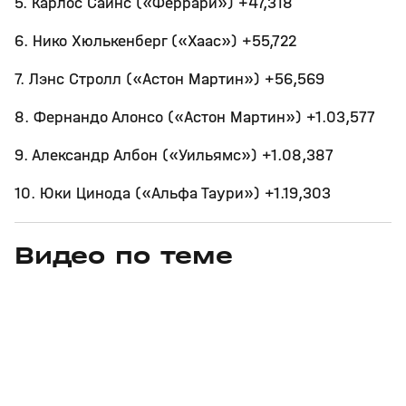
5. Карлос Сайнс («Феррари») +47,318
6. Нико Хюлькенберг («Хаас») +55,722
7. Лэнс Стролл («Астон Мартин») +56,569
8. Фернандо Алонсо («Астон Мартин») +1.03,577
9. Александр Албон («Уильямс») +1.08,387
10. Юки Цинода («Альфа Таури») +1.19,303
Видео по теме
5
6:52
Сегодня, 22:38
Сегодня, 20:24
+
0+