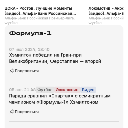
ЦСКА - Ростов. Лучшие моменты
Локомотив - Акро
(видео). Альфа-Банк Российская
(видео). Альфа-Ба
Премьер-Лига. Футбол
Альфа-Банк Российская Премьер-Лига.
Премьер-Лига. Фу
Альфа-Банк Российск
Футбол
Футбол
Формула-1
07 июл 2024, 18:40
Хэмилтон победил на Гран‑при
Великобритании, Ферстаппен — второй
Поделиться
05 авг, 21:48
Футбол
Эксклюзив
Видео
Парада сравнил «Спартак» с семикратным
чемпионом «Формулы‑1» Хэмилтоном
Поделиться