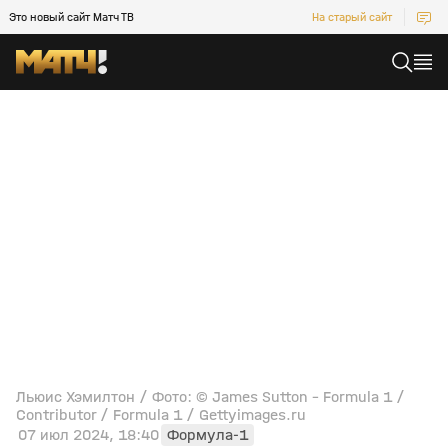
Это новый сайт Матч ТВ
На старый сайт
Льюис Хэмилтон / Фото: © James Sutton - Formula 1 /
Contributor / Formula 1 / Gettyimages.ru
07 июл 2024, 18:40
Формула-1