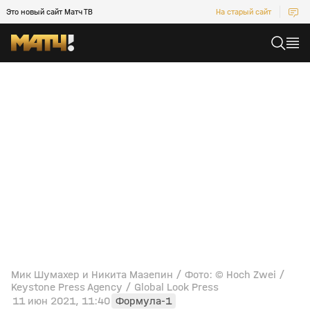
Это новый сайт Матч ТВ
На старый сайт
Мик Шумахер и Никита Мазепин / Фото: © Hoch Zwei /
Keystone Press Agency / Global Look Press
11 июн 2021, 11:40
Формула-1