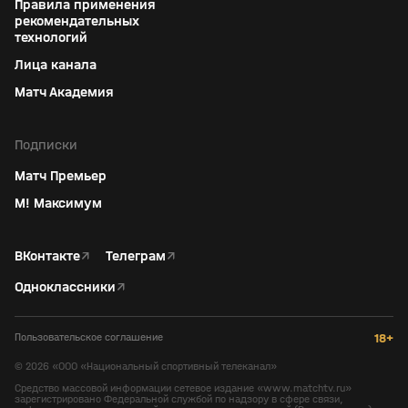
Правила применения
рекомендательных
технологий
Лица канала
Матч Академия
Подписки
Матч Премьер
М! Максимум
ВКонтакте
↗
Телеграм
↗
Одноклассники
↗
Пользовательское соглашение
18+
©
2026
«ООО «Национальный спортивный телеканал»
Средство массовой информации сетевое издание «www.matchtv.ru»
зарегистрировано Федеральной службой по надзору в сфере связи,