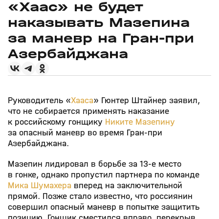
«Хаас» не будет
наказывать Мазепина
за маневр на Гран-при
Азербайджана
Руководитель «
Хааса
» Гюнтер Штайнер заявил,
что не собирается применять наказание
к российскому гонщику
Никите Мазепину
за опасный маневр во время Гран-при
Азербайджана.
Мазепин лидировал в борьбе за 13-е место
в гонке, однако пропустил партнера по команде
Мика Шумахера
вперед на заключительной
прямой. Позже стало известно, что россиянин
совершил опасный маневр в попытке защитить
позицию. Гонщик сместился вправо, перекрыв