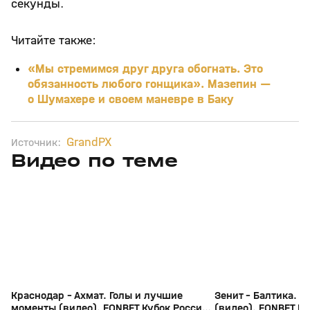
секунды.
Читайте также:
«Мы стремимся друг друга обогнать. Это
обязанность любого гонщика». Мазепин —
о Шумахере и своем маневре в Баку
GrandPX
Источник:
Видео по теме
3
5:53
05 авг, 23:40
05 авг, 23:13
+
0+
Краснодар - Ахмат. Голы и лучшие
Зенит - Балтика. 
моменты (видео). FONBET Кубок России
(видео). FONBET Ку