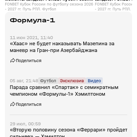
по футболу сезона 2026 - 2027 гг. Путь
FONBET Кубок России по футболу сезона 2026
футболу сезона 202
FONBET Кубок России 
- 2027 гг. Путь РПЛ. Футбол
- 2027 гг. Путь РПЛ. Ф
РПЛ. Футбол
РПЛ. Футбол
Формула-1
11 июн 2021, 11:40
«Хаас» не будет наказывать Мазепина за
маневр на Гран-при Азербайджана
Поделиться
05 авг, 21:48
Футбол
Эксклюзив
Видео
Парада сравнил «Спартак» с семикратным
чемпионом «Формулы‑1» Хэмилтоном
Поделиться
29 июл, 00:59
«Вторую половину сезона «Феррари» пройдет
сильнее» — Хэмилтон