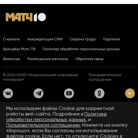
О канале
Аккредитация СМИ
Охрана труда
Подписки
Брендбук Матч ТВ
Политика обработки персональных данных
Вакансии
Размещение рекламы
Обратная связь
© 2026 «ООО «Национальный спортивный
Пользовательское
телеканал»
соглашение
18+
На сайте применяются рекомендательные технологии. Подробнее
Мы используем файлы Сookie для корректной
в
Правилах применения рекомендательных технологий.
работы веб-сайта. Подробнее в
Политике
обработки персональных данных.
и
Средство массовой информации сетевое издание «www.matchtv.ru»
зарегистрировано Федеральной службой по надзору в сфере связи,
Пользовательском соглашении.
Нажмите на кнопку
информационных технологий и массовых коммуникаций (Роскомнадзор).
«Хорошо», если Вы согласны на использование
Свидетельство о регистрации средства массовой информации ЭЛ № ФС 77 - 72390
файлов cookie. Если нет, то отключите Cookies в
от 28.02.2018. Название — www.matchtv.ru.