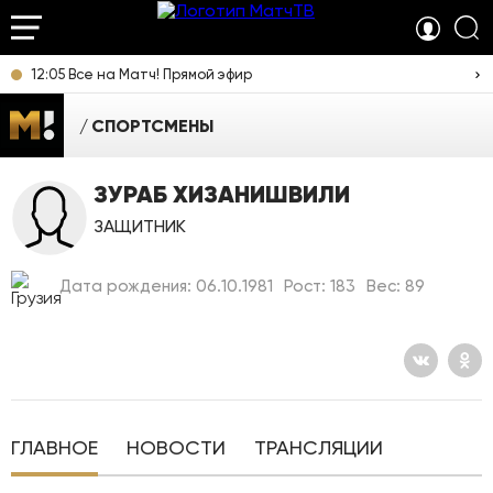
12:05 Все на Матч! Прямой эфир
СПОРТСМЕНЫ
ЗУРАБ ХИЗАНИШВИЛИ
ЗАЩИТНИК
Дата рождения: 06.10.1981
Рост: 183
Вес: 89
ГЛАВНОЕ
НОВОСТИ
ТРАНСЛЯЦИИ