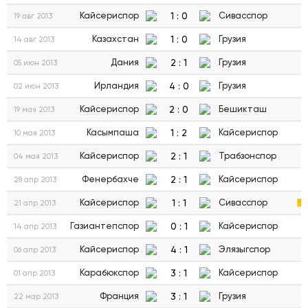
1
:
0
Кайсериспор
Сивасспор
19 авг 2013
1
:
0
Казахстан
Грузия
14 авг 2013
2
:
1
Дания
Грузия
05 июн 2013
4
:
0
Ирландия
Грузия
02 июн 2013
2
:
0
Кайсериспор
Бешикташ
19 мая 2013
1
:
2
Касымпаша
Кайсериспор
10 мая 2013
2
:
1
Кайсериспор
Трабзонспор
04 мая 2013
2
:
1
Фенербахче
Кайсериспор
28 апр 2013
1
:
1
Кайсериспор
Сивасспор
21 апр 2013
0
:
1
Газиантепспор
Кайсериспор
14 апр 2013
4
:
1
Кайсериспор
Элязыгспор
06 апр 2013
3
:
1
Карабюкспор
Кайсериспор
01 апр 2013
3
:
1
Франция
Грузия
22 мар 2013