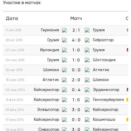
Участие в матчах
Дата
Матч
С
2
:
1
Германия
Грузия
11 окт 2015
4
:
0
Грузия
Гибралтар
08 окт 2015
1
:
0
Ирландия
Грузия
07 сен 2015
1
:
0
Грузия
Шотландия
04 сен 2015
0
:
0
Шамахи
Атлетик
06 авг 2015
2
:
0
Атлетик
Шамахи
30 июл 2015
0
:
4
Кайсериспор
Эрджиесспор
02 мар 2014
1
:
0
Кайсериспор
Генчлербирлиги
15 фев 2014
3
:
0
Элязыгспор
Кайсериспор
09 фев 2014
0
:
0
Кайсериспор
Касымпаша
01 фев 2014
3
:
0
Сивасспор
Кайсериспор
26 янв 2014