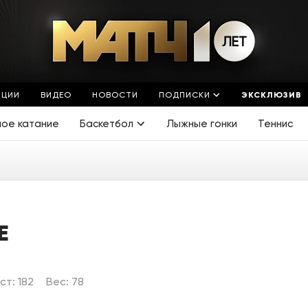
ЯЦИИ
ВИДЕО
НОВОСТИ
ПОДПИСКИ
ЭКСКЛЮЗИВ
ное катание
Баскетбол
Лыжные гонки
Теннис
Е
ст: 182
Вес: 78