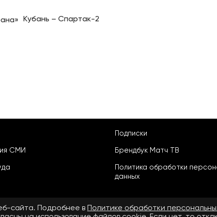
Кубань – Спартак-2
Подписки
ция СМИ
Брендбук Матч ТВ
уда
Политика обработки персон
данных
веб-сайта. Подробнее в
Политике обработки персональны
ласны на использование файлов cookie. Если нет, то отк
ьское соглашение