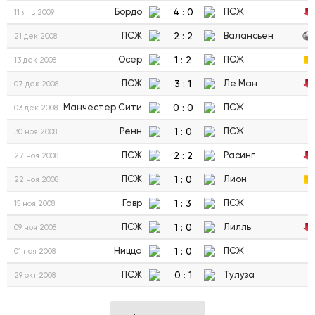
4
:
0
Бордо
ПСЖ
11 янв 2009
2
:
2
ПСЖ
Валансьен
21 дек 2008
1
:
2
Осер
ПСЖ
13 дек 2008
3
:
1
ПСЖ
Ле Ман
07 дек 2008
0
:
0
Манчестер Сити
ПСЖ
03 дек 2008
1
:
0
Ренн
ПСЖ
30 ноя 2008
2
:
2
ПСЖ
Расинг
27 ноя 2008
1
:
0
ПСЖ
Лион
22 ноя 2008
1
:
3
Гавр
ПСЖ
15 ноя 2008
1
:
0
ПСЖ
Лилль
09 ноя 2008
1
:
0
Ницца
ПСЖ
01 ноя 2008
0
:
1
ПСЖ
Тулуза
29 окт 2008