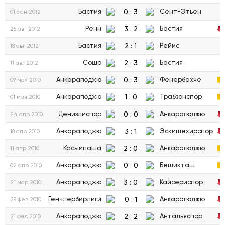
0
:
3
Бастия
Сент-Этьен
01 сен 2012
3
:
2
Ренн
Бастия
25 авг 2012
2
:
1
Бастия
Реймс
18 авг 2012
2
:
3
Сошо
Бастия
11 авг 2012
0
:
3
Анкарагюджю
Фенербахче
09 мая 2010
1
:
0
Анкарагюджю
Трабзонспор
01 мая 2010
0
:
0
Денизлиспор
Анкарагюджю
24 апр 2010
3
:
1
Анкарагюджю
Эскишехирспор
18 апр 2010
2
:
0
Касымпаша
Анкарагюджю
11 апр 2010
0
:
0
Анкарагюджю
Бешикташ
02 апр 2010
3
:
0
Анкарагюджю
Кайсериспор
21 мар 2010
0
:
1
Генчлербирлиги
Анкарагюджю
28 фев 2010
2
:
2
Анкарагюджю
Антальяспор
21 фев 2010