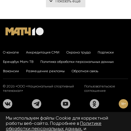
Показать еще
О канале
Аккредитация СМИ
Охрана труда
Подписки
Брендбук Матч ТВ
Политика обработки персональных данных
Вакансии
Размещение рекламы
Обратная связь
© 2026 «ООО «Национальный спортивный
Пользовательское
телеканал»
соглашение
18+
На сайте применяются рекомендательные технологии. Подробнее
Мы используем файлы Сookie для корректной
в
Правилах применения рекомендательных технологий.
работы веб-сайта. Подробнее в
Политике
обработки персональных данных.
и
Средство массовой информации сетевое издание «www.matchtv.ru»