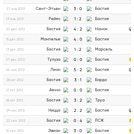
3
:
0
Сент-Этьен
Бастия
27 янв 2013
1
:
2
Реймс
Бастия
13 янв 2013
4
:
2
Бастия
Нанси
22 дек 2012
4
:
0
Монпелье
Бастия
15 дек 2012
1
:
2
Бастия
Марсель
13 дек 2012
0
:
0
Тулуза
Бастия
07 дек 2012
5
:
2
Лион
Бастия
04 ноя 2012
3
:
1
Бастия
Бордо
28 окт 2012
0
:
0
Аяччо
Бастия
21 окт 2012
3
:
2
Бастия
Труа
06 окт 2012
2
:
2
Ницца
Бастия
29 сен 2012
0
:
4
Бастия
ПСЖ
22 сен 2012
3
:
0
Эвиан
Бастия
15 сен 2012