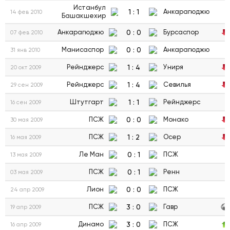
Истанбул
1
:
1
Анкарагюджю
14 фев 2010
Башакшехир
0
:
0
Анкарагюджю
Бурсаспор
07 фев 2010
0
:
0
Манисаспор
Анкарагюджю
31 янв 2010
1
:
4
Рейнджерс
Униря
20 окт 2009
1
:
4
Рейнджерс
Севилья
29 сен 2009
1
:
1
Штутгарт
Рейнджерс
16 сен 2009
0
:
0
ПСЖ
Монако
30 мая 2009
1
:
2
ПСЖ
Осер
16 мая 2009
0
:
1
Ле Ман
ПСЖ
13 мая 2009
0
:
1
ПСЖ
Ренн
03 мая 2009
0
:
0
Лион
ПСЖ
24 апр 2009
3
:
0
ПСЖ
Гавр
19 апр 2009
3
:
0
Динамо
ПСЖ
16 апр 2009