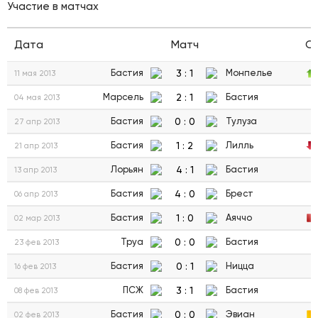
Участие в матчах
Дата
Матч
С
3
:
1
Бастия
Монпелье
11 мая 2013
2
:
1
Марсель
Бастия
04 мая 2013
0
:
0
Бастия
Тулуза
27 апр 2013
1
:
2
Бастия
Лилль
21 апр 2013
4
:
1
Лорьян
Бастия
13 апр 2013
4
:
0
Бастия
Брест
06 апр 2013
1
:
0
Бастия
Аяччо
02 мар 2013
0
:
0
Труа
Бастия
23 фев 2013
0
:
1
Бастия
Ницца
16 фев 2013
3
:
1
ПСЖ
Бастия
08 фев 2013
0
:
0
Бастия
Эвиан
02 фев 2013