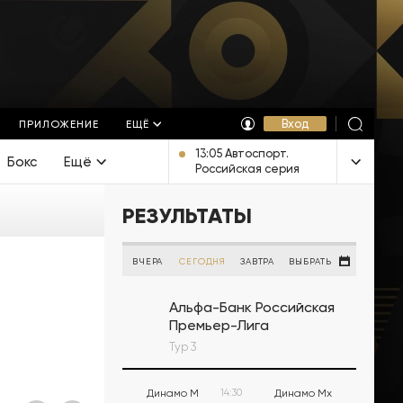
Вход
ПРИЛОЖЕНИЕ
ЕЩЁ
13:05 Автоспорт.
Бокс
Ещё
Российская серия
кольцевых гонок.
Игора Драйв. SMP GT4.
РЕЗУЛЬТАТЫ
Прямая трансляция из
Ленинградской
области
ВЧЕРА
СЕГОДНЯ
ЗАВТРА
ВЫБРАТЬ
Альфа-Банк Российская
Премьер-Лига
Тур 3
Динамо М
14:30
Динамо Мх