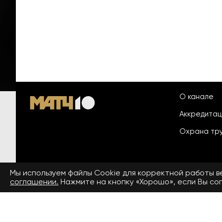
О канале
Аккредита
Охрана тр
Мы используем файлы Сookie для корректной работы 
© 2026 «ООО «Национальный
соглашении.
Нажмите на кнопку «Хорошо», если Вы сог
Пользовател
спортивный телеканал»
На сайте применяются рекомендательные технологии. Подро
Средство массовой информации сетевое издание «www.matchtv