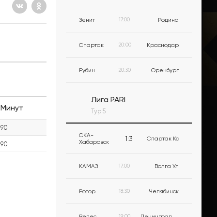
Зенит
17:00
Родина
Спартак
20:00
Краснодар
Рубин
20:30
Оренбург
Лига PARI
Минут
Тур 5
90
СКА-
1
:
3
Спартак Кс
Хабаровск
90
КАМАЗ
17:00
Волга Ул
Ротор
18:30
Челябинск
Велес
19:00
Ленинградец