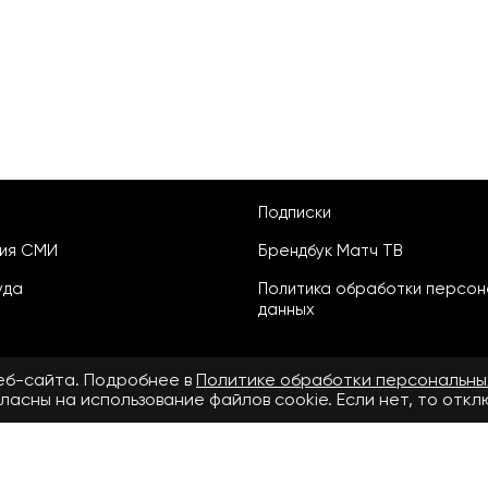
Подписки
ция СМИ
Брендбук Матч ТВ
уда
Политика обработки персон
данных
веб-сайта. Подробнее в
Политике обработки персональны
ласны на использование файлов cookie. Если нет, то отк
ьское соглашение
бнее в
Правилах применения рекомендательных технологий.
.ru» зарегистрировано Федеральной службой по надзору в сфере свя