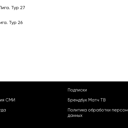
ига. Тур 27
га. Тур 26
Подписки
ция СМИ
Брендбук Матч ТВ
уда
Политика обработки персон
данных