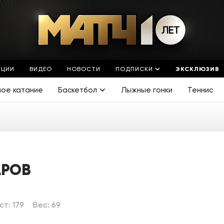
ЯЦИИ
ВИДЕО
НОВОСТИ
ПОДПИСКИ
ЭКСКЛЮЗИВ
ное катание
Баскетбол
Лыжные гонки
Теннис
АРОВ
ст: 179
Вес: 69