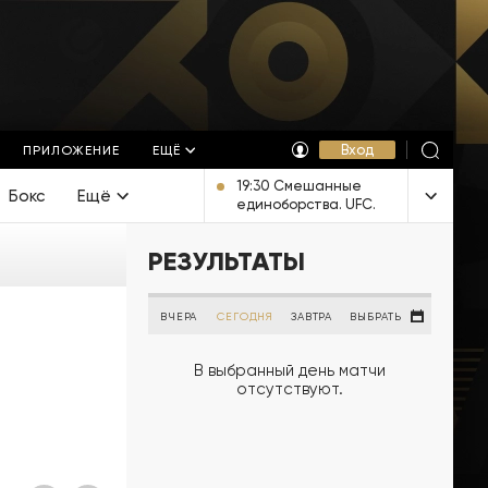
Вход
ПРИЛОЖЕНИЕ
ЕЩЁ
19:30 Смешанные
Бокс
Ещё
единоборства. UFC.
Александр
Волкановски против
РЕЗУЛЬТАТЫ
Диего Лопеса.
Трансляция из
Австралии [16+]
ВЧЕРА
СЕГОДНЯ
ЗАВТРА
ВЫБРАТЬ
В выбранный день матчи
отсутствуют.