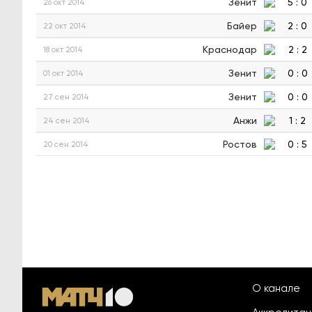
Зенит
5
:
0
26 окт 2014
Байер
2
:
0
22 окт 2014
Краснодар
2
:
2
18 окт 2014
Зенит
0
:
0
01 окт 2014
Зенит
0
:
0
27 сен 2014
Анжи
1
:
2
24 сен 2014
Ростов
0
:
5
20 сен 2014
О канале