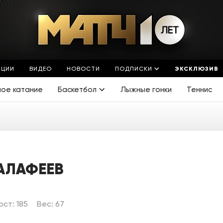
ЯЦИИ
ВИДЕО
НОВОСТИ
ПОДПИСКИ
ЭКСКЛЮЗИВ
ное катание
Баскетбол
Лыжные гонки
Теннис
АЛАФЕЕВ
ост: 185
Вес: 67