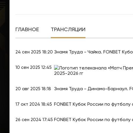
ГЛАВНОЕ
ТРАНСЛЯЦИИ
Знамя Труда - Чайка. FONBET Кубо
24 сен 2025 18:20
10 сен 2025 12:45
2025-2026 гг
Знамя Труда - Динамо-Барнаул. F
20 авг 2025 18:18
FONBET Кубок России по футболу с
17 окт 2024 18:45
FONBET Кубок России по футболу 
26 сен 2024 17:45