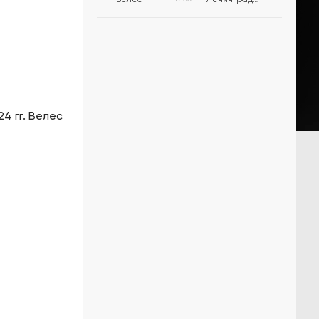
4 гг. Велес