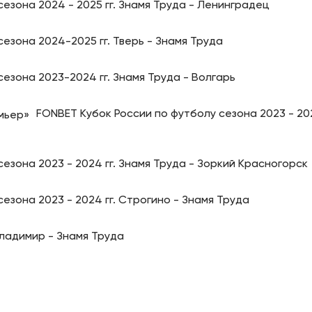
езона 2024 - 2025 гг. Знамя Труда - Ленинградец
езона 2024-2025 гг. Тверь - Знамя Труда
езона 2023-2024 гг. Знамя Труда - Волгарь
FONBET Кубок России по футболу сезона 2023 - 202
езона 2023 - 2024 гг. Знамя Труда - Зоркий Красногорск
езона 2023 - 2024 гг. Строгино - Знамя Труда
ладимир - Знамя Труда