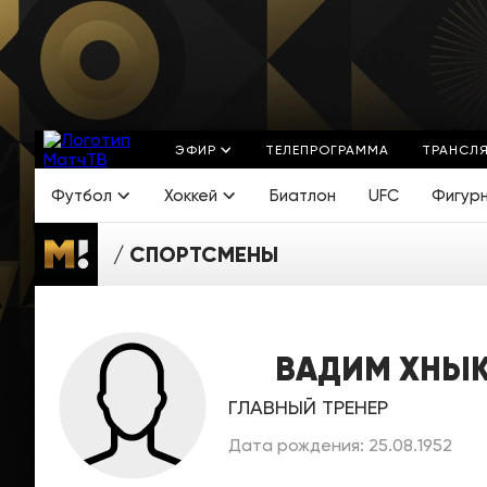
ЭФИР
ТЕЛЕПРОГРАММА
ТРАНСЛ
Футбол
Хоккей
Биатлон
UFC
Фигур
СПОРТСМЕНЫ
ВАДИМ ХНЫ
ГЛАВНЫЙ ТРЕНЕР
Дата рождения: 25.08.1952