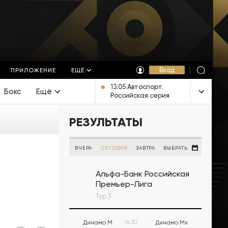
Вход
ПРИЛОЖЕНИЕ
ЕЩЁ
13:05 Автоспорт.
Бокс
Ещё
Российская серия
кольцевых гонок.
Игора Драйв. SMP GT4.
РЕЗУЛЬТАТЫ
Прямая трансляция из
Ленинградской
области
ВЧЕРА
СЕГОДНЯ
ЗАВТРА
ВЫБРАТЬ
Альфа-Банк Российская
Премьер-Лига
Тур 3
Динамо М
14:30
Динамо Мх