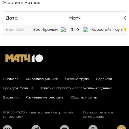
Участие в матчах
Дата
Матч
С
3
:
0
Вест Бромвич
Харрогейт Таун
16 сен 2020
О канале
Аккредитация СМИ
Охрана труда
Подписки
Брендбук Матч ТВ
Политика обработки персональных данных
Вакансии
Размещение рекламы
Обратная связь
© 2026 «ООО «Национальный спортивный
Пользовательское
телеканал»
соглашение